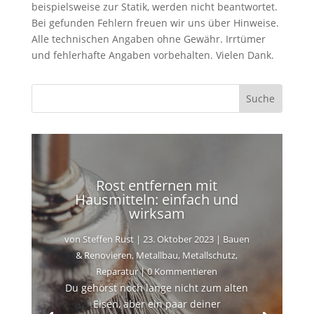
beispielsweise zur Statik, werden nicht beantwortet.
Bei gefunden Fehlern freuen wir uns über Hinweise.
Alle technischen Angaben ohne Gewähr. Irrtümer
und fehlerhafte Angaben vorbehalten. Vielen Dank.
Rost entfernen mit
Hausmitteln: einfach und
wirksam
von
Steffen Rust
|
23. Oktober 2023
|
Bauen
& Renovieren
,
Metallbau
,
Metallschutz
,
Reparatur
| 0 Kommentieren
Du gehörst noch lange nicht zum alten
Eisen, aber ein paar deiner