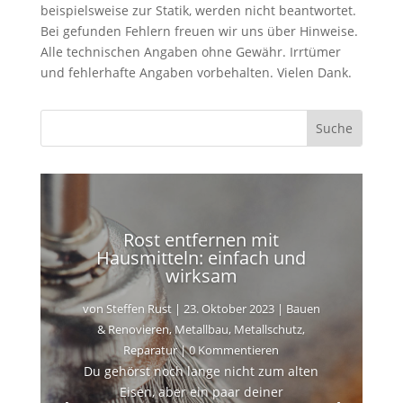
beispielsweise zur Statik, werden nicht beantwortet.
Bei gefunden Fehlern freuen wir uns über Hinweise.
Alle technischen Angaben ohne Gewähr. Irrtümer
und fehlerhafte Angaben vorbehalten. Vielen Dank.
Rost entfernen mit
Hausmitteln: einfach und
wirksam
von
Steffen Rust
|
23. Oktober 2023
|
Bauen
& Renovieren
,
Metallbau
,
Metallschutz
,
Reparatur
| 0 Kommentieren
Du gehörst noch lange nicht zum alten
Eisen, aber ein paar deiner