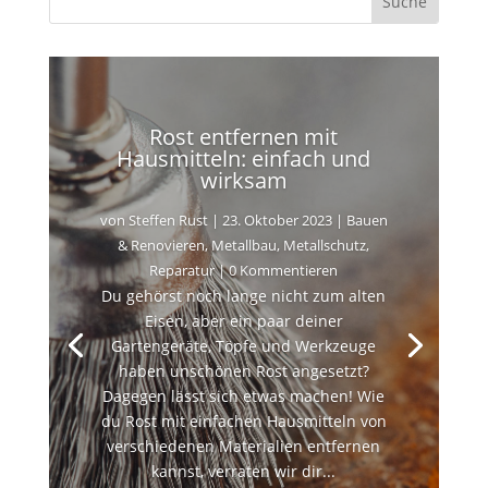
Rost entfernen mit
Hausmitteln: einfach und
wirksam
von
Steffen Rust
|
23. Oktober 2023
|
Bauen
& Renovieren
,
Metallbau
,
Metallschutz
,
Reparatur
| 0 Kommentieren
Du gehörst noch lange nicht zum alten
Eisen, aber ein paar deiner
Gartengeräte, Töpfe und Werkzeuge
haben unschönen Rost angesetzt?
Dagegen lässt sich etwas machen! Wie
du Rost mit einfachen Hausmitteln von
verschiedenen Materialien entfernen
kannst, verraten wir dir...