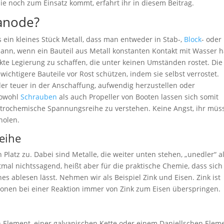
e noch zum Einsatz kommt, erfahrt ihr in diesem Beitrag.
ranode?
s ein kleines Stück Metall, dass man entweder in Stab-,
Block
- oder
dann, wenn ein Bauteil aus Metall konstanten Kontakt mit Wasser h
ekte Legierung zu schaffen, die unter keinen Umständen rostet. Die
chtigere Bauteile vor Rost schützen, indem sie selbst verrostet.
der teuer in der Anschaffung, aufwendig herzustellen oder
 Sowohl
Schrauben
als auch Propeller von Booten lassen sich somit
lektrochemische Spannungsreihe zu verstehen. Keine Angst, ihr müs
holen.
eihe
Platz zu. Dabei sind Metalle, die weiter unten stehen, „unedler“ a
stmal nichtssagend, heißt aber für die praktische Chemie, dass sich
s ablesen lässt. Nehmen wir als Beispiel Zink und Eisen. Zink ist
tronen bei einer Reaktion immer von Zink zum Eisen überspringen.
 Element, einer galvanischen Kette oder einem Daniellschen Elem