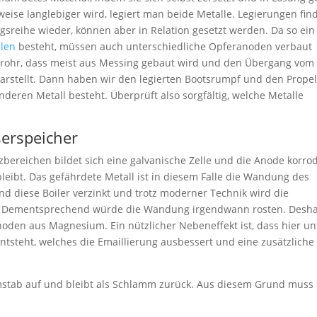
weise langlebiger wird, legiert man beide Metalle. Legierungen fin
sreihe wieder, können aber in Relation gesetzt werden. Da so ein
llen
besteht, müssen auch unterschiedliche Opferanoden verbaut
nrohr, dass meist aus Messing gebaut wird und den Übergang vom
arstellt. Dann haben wir den legierten Bootsrumpf und den Propel
deren Metall besteht. Überprüft also sorgfältig, welche Metalle
erspeicher
bereichen bildet sich eine galvanische Zelle und die Anode korrod
eibt. Das gefährdete Metall ist in diesem Falle die Wandung des
d diese Boiler verzinkt und trotz moderner Technik wird die
en. Dementsprechend würde die Wandung irgendwann rosten. Desh
oden aus Magnesium. Ein nützlicher Nebeneffekt ist, dass hier un
tsteht, welches die Emaillierung ausbessert und eine zusätzliche
umstab auf und bleibt als Schlamm zurück. Aus diesem Grund muss