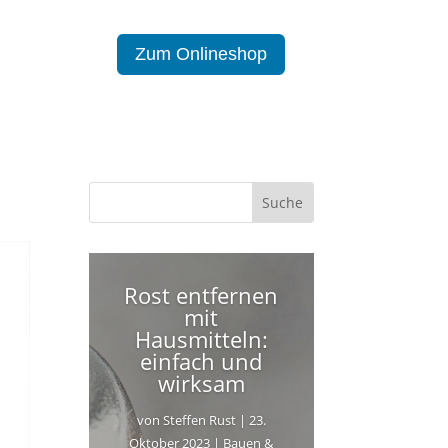
Zum Onlineshop
Rost entfernen
mit
Hausmitteln:
einfach und
wirksam
von
Steffen Rust
|
23.
Oktober 2023
|
Bauen &