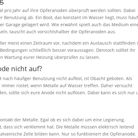
al pro Jahr auf ihre Opferanoden überprüft werden sollten. Dabei
r Benutzung ab. Ein Boot, das konstant im Wasser liegt, muss häuf
der Garage gelagert wird. Wie erwähnt spielt auch das Medium ein
hseln, tauscht auch vorsichtshalber die Opferanoden aus.
ler meist einen Zeitraum vor, nachdem ein Austausch stattfinden s
edingungen schließlich besser voraussagen. Dennoch solltet ihr
chen Wartung eurer Heizung überprüfen zu lassen.
de nicht auf?
st nach häufiger Benutzung nicht auflöst, ist Obacht geboten. Als
s immer rostet, wenn Metalle auf Wasser treffen. Daher versucht
n, sollte sich eure Anode nicht auflösen. Dabei kann es sich nur
ontakt der Metalle. Egal ob es sich dabei um eine Legierung,
t, dass sich verklemmt hat. Die Metalle müssen elektrisch leitend
alvanische Zelle bilden kann. Nur so funktioniert die Opferanode.