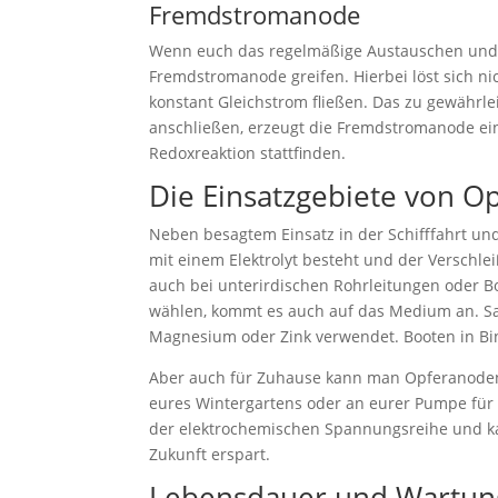
Fremdstromanode
Wenn euch das regelmäßige Austauschen und de
Fremdstromanode greifen. Hierbei löst sich ni
konstant Gleichstrom fließen. Das zu gewährlei
anschließen, erzeugt die Fremdstromanode ei
Redoxreaktion stattfinden.
Die Einsatzgebiete von 
Neben besagtem Einsatz in der Schifffahrt un
mit einem Elektrolyt besteht und der Verschle
auch bei unterirdischen Rohrleitungen oder B
wählen, kommt es auch auf das Medium an. Sal
Magnesium oder Zink verwendet. Booten in B
Aber auch für Zuhause kann man Opferanoden 
eures Wintergartens oder an eurer Pumpe für 
der elektrochemischen Spannungsreihe und kau
Zukunft erspart.
Lebensdauer und Wartun