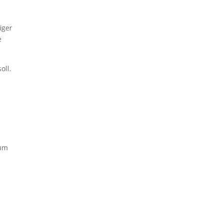
iger
e
oll.
 um