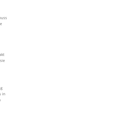
muss
le
akt
sie
ng
s in
n