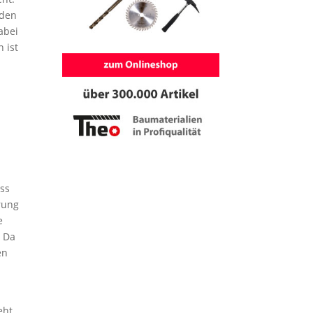
nden
abei
 ist
uss
rung
e
. Da
en
eht.