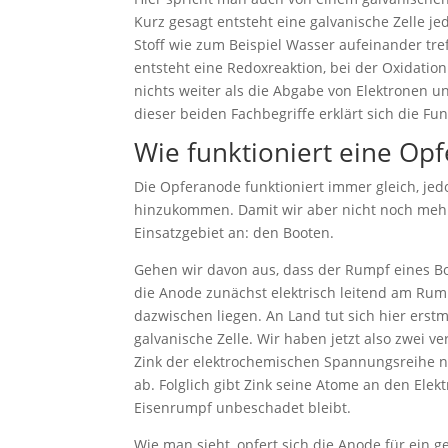
Kurz gesagt entsteht eine galvanische Zelle je
Stoff wie zum Beispiel Wasser aufeinander tref
entsteht eine Redoxreaktion, bei der Oxidatio
nichts weiter als die Abgabe von Elektronen u
dieser beiden Fachbegriffe erklärt sich die F
Wie funktioniert eine Op
Die Opferanode funktioniert immer gleich, jedo
hinzukommen. Damit wir aber nicht noch mehr 
Einsatzgebiet an: den Booten.
Gehen wir davon aus, dass der Rumpf eines B
die Anode zunächst elektrisch leitend am Rump
dazwischen liegen. An Land tut sich hier erstm
galvanische Zelle. Wir haben jetzt also zwei v
Zink der elektrochemischen Spannungsreihe nac
ab. Folglich gibt Zink seine Atome an den Elek
Eisenrumpf unbeschadet bleibt.
Wie man sieht, opfert sich die Anode für ein g