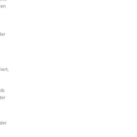
den
ler
iert,
alb
ter
 der