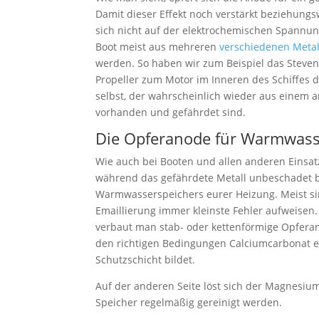
Damit dieser Effekt noch verstärkt beziehungs
sich nicht auf der elektrochemischen Spannung
Boot meist aus mehreren
verschiedenen Meta
werden. So haben wir zum Beispiel das Steve
Propeller zum Motor im Inneren des Schiffes d
selbst, der wahrscheinlich wieder aus einem an
vorhanden und gefährdet sind.
Die Opferanode für Warmwass
Wie auch bei Booten und allen anderen Einsatz
während das gefährdete Metall unbeschadet bl
Warmwasserspeichers eurer Heizung. Meist sin
Emaillierung immer kleinste Fehler aufweis
verbaut man stab- oder kettenförmige Opferan
den richtigen Bedingungen Calciumcarbonat en
Schutzschicht bildet.
Auf der anderen Seite löst sich der Magnesi
Speicher regelmäßig gereinigt werden.