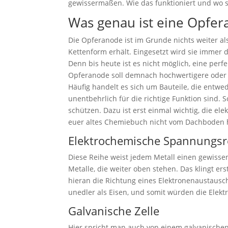
gewissermaßen. Wie das funktioniert und wo si
Was genau ist eine Opfe
Die Opferanode ist im Grunde nichts weiter al
Kettenform erhält. Eingesetzt wird sie immer 
Denn bis heute ist es nicht möglich, eine perf
Opferanode soll demnach hochwertigere oder wi
Häufig handelt es sich um Bauteile, die entwe
unentbehrlich für die richtige Funktion sind.
schützen. Dazu ist erst einmal wichtig, die e
euer altes Chemiebuch nicht vom Dachboden 
Elektrochemische Spannungsr
Diese Reihe weist jedem Metall einen gewissen 
Metalle, die weiter oben stehen. Das klingt er
hieran die Richtung eines Elektronenaustausche
unedler als Eisen, und somit würden die Elek
Galvanische Zelle
Hier spricht man auch von einem galvanischen