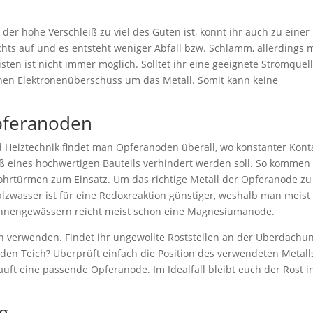
r hohe Verschleiß zu viel des Guten ist, könnt ihr auch zu einer
chts auf und es entsteht weniger Abfall bzw. Schlamm, allerdings 
sten ist nicht immer möglich. Solltet ihr eine geeignete Stromquel
nen Elektronenüberschuss um das Metall. Somit kann keine
Opferanoden
d Heiztechnik findet man Opferanoden überall, wo konstanter Kont
iß eines hochwertigen Bauteils verhindert werden soll. So kommen 
ohrtürmen zum Einsatz. Um das richtige Metall der Opferanode zu
zwasser ist für eine Redoxreaktion günstiger, weshalb man meist
innengewässern reicht meist schon eine Magnesiumanode.
verwenden. Findet ihr ungewollte Roststellen an der Überdachu
den Teich? Überprüft einfach die Position des verwendeten Metall
ft eine passende Opferanode. Im Idealfall bleibt euch der Rost i
g