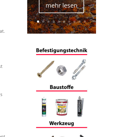
mehr lesen
at.
st
ls
ent.