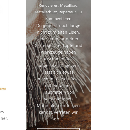
Renovieren
,
Metallbau
,
Metallschutz
,
Reparatur
| 0
Kommentieren
Du gehörst noch lange
nicht zum alten Eisen,
aber ein paar deiner
Gartengeräte, Töpfe und
Werkzeuge haben
unschönen Rost
angesetzt? Dagegen
lässt sich etwas
machen! Wie du Rost
mit einfachen
Hausmitteln von
verschiedenen
Materialien entfernen
nes
kannst, verraten wir
her,
dir...