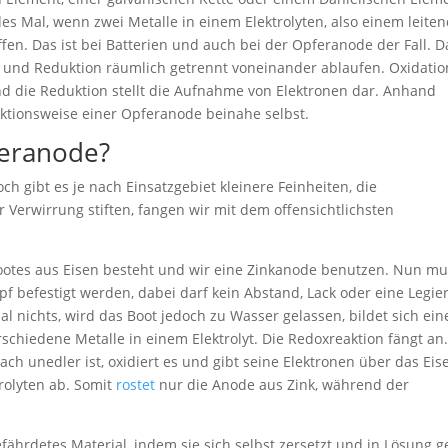
des Mal, wenn zwei Metalle in einem Elektrolyten, also einem leite
fen. Das ist bei Batterien und auch bei der Opferanode der Fall. D
n und Reduktion räumlich getrennt voneinander ablaufen. Oxidation
nd die Reduktion stellt die Aufnahme von Elektronen dar. Anhand
unktionsweise einer Opferanode beinahe selbst.
feranode?
ch gibt es je nach Einsatzgebiet kleinere Feinheiten, die
Verwirrung stiften, fangen wir mit dem offensichtlichsten
ootes aus Eisen besteht und wir eine Zinkanode benutzen. Nun m
f befestigt werden, dabei darf kein Abstand, Lack oder eine Legie
al nichts, wird das Boot jedoch zu Wasser gelassen, bildet sich ein
erschiedene Metalle in einem Elektrolyt. Die Redoxreaktion fängt an
h unedler ist, oxidiert es und gibt seine Elektronen über das Eis
trolyten ab. Somit
rostet
nur die Anode aus Zink, während der
efährdetes Material, indem sie sich selbst zersetzt und in Lösung g