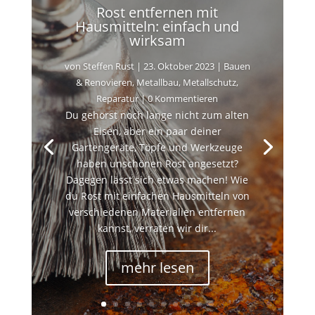
Rost entfernen mit
Hausmitteln: einfach und
wirksam
von
Steffen Rust
|
23. Oktober 2023
|
Bauen
& Renovieren
,
Metallbau
,
Metallschutz
,
Reparatur
| 0 Kommentieren
Du gehörst noch lange nicht zum alten
Eisen, aber ein paar deiner
Gartengeräte, Töpfe und Werkzeuge
haben unschönen Rost angesetzt?
Dagegen lässt sich etwas machen! Wie
du Rost mit einfachen Hausmitteln von
verschiedenen Materialien entfernen
kannst, verraten wir dir...
mehr lesen