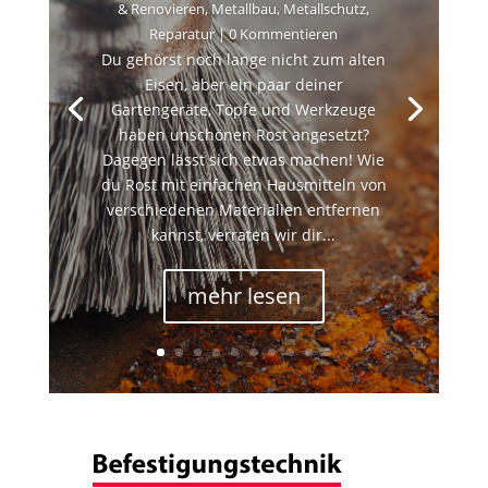
& Renovieren
,
Metallbau
,
Metallschutz
,
Reparatur
| 0 Kommentieren
Du gehörst noch lange nicht zum alten
Eisen, aber ein paar deiner
Gartengeräte, Töpfe und Werkzeuge
haben unschönen Rost angesetzt?
Dagegen lässt sich etwas machen! Wie
du Rost mit einfachen Hausmitteln von
verschiedenen Materialien entfernen
kannst, verraten wir dir...
mehr lesen