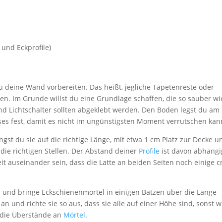
 und Eckprofile)
u deine Wand vorbereiten. Das heißt, jegliche Tapetenreste oder
den. Im Grunde willst du eine Grundlage schaffen, die so sauber wi
nd Lichtschalter sollten abgeklebt werden. Den Boden legst du am
ses fest, damit es nicht im ungünstigsten Moment verrutschen kan
ingst du sie auf die richtige Länge, mit etwa 1 cm Platz zur Decke u
ie richtigen Stellen. Der Abstand deiner
Profile
ist davon abhängi
weit auseinander sein, dass die Latte an beiden Seiten noch einige 
n und bringe Eckschienenmörtel in einigen Batzen über die Länge
an und richte sie so aus, dass sie alle auf einer Höhe sind, sonst w
e die Überstände an
Mörtel
.