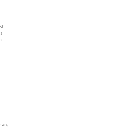
st,
ls
h
z an,