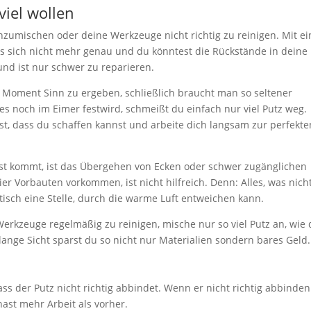
viel wollen
z anzumischen oder deine Werkzeuge nicht richtig zu reinigen. Mit ei
 es sich nicht mehr genau und du könntest die Rückstände in deine
und ist nur schwer zu reparieren.
n Moment Sinn zu ergeben, schließlich braucht man so seltener
s noch im Eimer festwird, schmeißt du einfach nur viel Putz weg.
st, dass du schaffen kannst und arbeite dich langsam zur perfekte
Hast kommt, ist das Übergehen von Ecken oder schwer zugänglichen
ier Vorbauten vorkommen, ist nicht hilfreich. Denn: Alles, was nich
aktisch eine Stelle, durch die warme Luft entweichen kann.
 Werkzeuge regelmäßig zu reinigen, mische nur so viel Putz an, wie
 lange Sicht sparst du so nicht nur Materialien sondern bares Geld.
ass der Putz nicht richtig abbindet. Wenn er nicht richtig abbinden
ast mehr Arbeit als vorher.