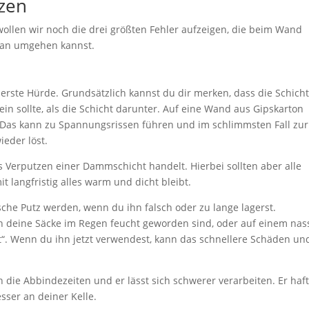
zen
 wollen wir noch die drei größten Fehler aufzeigen, die beim Wand
g an umgehen kannst.
e erste Hürde. Grundsätzlich kannst du dir merken, dass die Schicht
in sollte, als die Schicht darunter. Auf eine Wand aus Gipskarton
. Das kann zu Spannungsrissen führen und im schlimmsten Fall zur
ieder löst.
 Verputzen einer Dammschicht handelt. Hierbei sollten aber alle
 langfristig alles warm und dicht bleibt.
sche Putz werden, wenn du ihn falsch oder zu lange lagerst.
enn deine Säcke im Regen feucht geworden sind, oder auf einem na
t“. Wenn du ihn jetzt verwendest, kann das schnellere Schäden un
h die Abbindezeiten und er lässt sich schwerer verarbeiten. Er haft
sser an deiner Kelle.