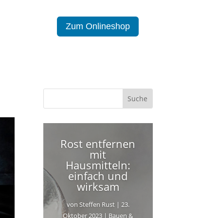
Zum Onlineshop
Rost entfernen
mit
Hausmitteln:
einfach und
wirksam
von
Steffen Rust
|
23.
Oktober 2023
|
Bauen &