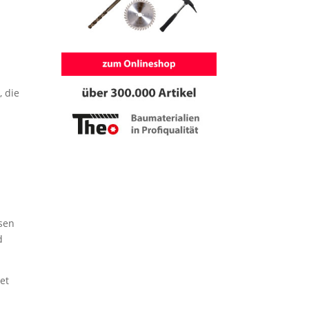
, die
ssen
d
et