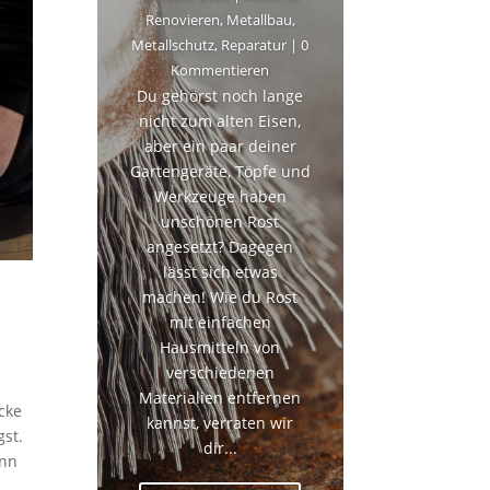
Renovieren
,
Metallbau
,
Metallschutz
,
Reparatur
| 0
Kommentieren
Du gehörst noch lange
nicht zum alten Eisen,
aber ein paar deiner
Gartengeräte, Töpfe und
Werkzeuge haben
unschönen Rost
angesetzt? Dagegen
lässt sich etwas
machen! Wie du Rost
mit einfachen
Hausmitteln von
verschiedenen
Materialien entfernen
cke
kannst, verraten wir
gst.
dir...
ann