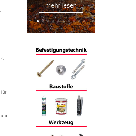
mehr lesen
u
z,
 für
.
n und