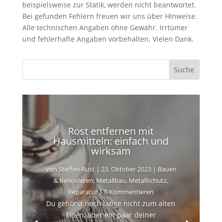
beispielsweise zur Statik, werden nicht beantwortet.
Bei gefunden Fehlern freuen wir uns über Hinweise.
Alle technischen Angaben ohne Gewähr. Irrtümer
und fehlerhafte Angaben vorbehalten. Vielen Dank.
Rost entfernen mit
Hausmitteln: einfach und
wirksam
von
Steffen Rust
|
23. Oktober 2023
|
Bauen
& Renovieren
,
Metallbau
,
Metallschutz
,
Reparatur
| 0 Kommentieren
Du gehörst noch lange nicht zum alten
Eisen, aber ein paar deiner