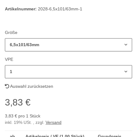
Artikelnummer:
2028-6,5x101/63mm-1
Größe
6,5x101/63mm
VPE
1
Auswahl zurücksetzen
3,83 €
3,83 € pro 1 Stück
inkl. 19% USt. , zzgl.
Versand
ab
Artikelpreis / VE (1,00 Stück)
Grundpreis