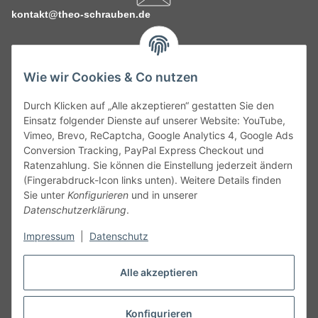
kontakt@theo-schrauben.de
Wie wir Cookies & Co nutzen
Durch Klicken auf „Alle akzeptieren“ gestatten Sie den
Service
Einsatz folgender Dienste auf unserer Website: YouTube,
Vimeo, Brevo, ReCaptcha, Google Analytics 4, Google Ads
Conversion Tracking, PayPal Express Checkout und
Gesetzliche Informationen
Ratenzahlung. Sie können die Einstellung jederzeit ändern
(Fingerabdruck-Icon links unten). Weitere Details finden
Alle technischen Angaben ohne Gewähr. Irrtümer und fehlerhafte
Sie unter
Konfigurieren
und in unserer
Angaben vorbehalten. Wenn Sie Datenblätter oder spezielle
Datenschutzerklärung
.
technische Eigenschaften benötigen, wenden Sie sich bitte an
Impressum
|
Datenschutz
unseren Kundenservice. Abbildungen der Artikel können
beispielhaft sein und vom Produkt abweichen.
Alle akzeptieren
Vertrag widerrufen
Konfigurieren