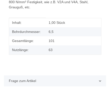
800 N/mm² Festigkeit, wie z.B. V2A und V4A, Stahl,
Grauguß, etc.
Produkteigenschaft
Wert
Inhalt:
1,00 Stück
Bohrdurchmesser:
6,5
Gesamtlänge:
101
Nutzlänge:
63
Frage zum Artikel