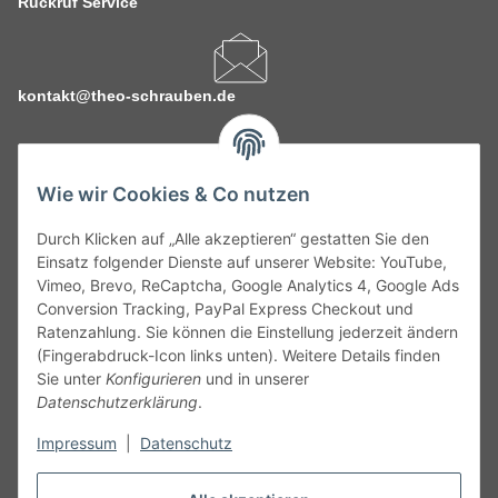
Rückruf Service
kontakt@theo-schrauben.de
Wie wir Cookies & Co nutzen
Durch Klicken auf „Alle akzeptieren“ gestatten Sie den
Service
Einsatz folgender Dienste auf unserer Website: YouTube,
Vimeo, Brevo, ReCaptcha, Google Analytics 4, Google Ads
Conversion Tracking, PayPal Express Checkout und
Gesetzliche Informationen
Ratenzahlung. Sie können die Einstellung jederzeit ändern
(Fingerabdruck-Icon links unten). Weitere Details finden
Alle technischen Angaben ohne Gewähr. Irrtümer und fehlerhafte
Sie unter
Konfigurieren
und in unserer
Angaben vorbehalten. Wenn Sie Datenblätter oder spezielle
Datenschutzerklärung
.
technische Eigenschaften benötigen, wenden Sie sich bitte an
Impressum
|
Datenschutz
unseren Kundenservice. Abbildungen der Artikel können
beispielhaft sein und vom Produkt abweichen.