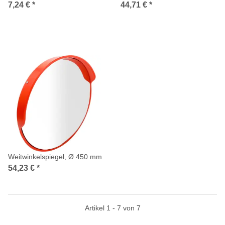
mm
7,24 €
*
44,71 €
*
Weitwinkelspiegel, Ø 450 mm
54,23 €
*
Artikel 1 - 7 von 7