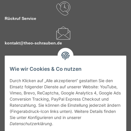
Rückruf Service
kontakt@theo-schrauben.de
Wie wir Cookies & Co nutzen
Durch Klicken auf „Alle akzeptieren“ gestatten Sie den
Service
Einsatz folgender Dienste auf unserer Website: YouTube,
Vimeo, Brevo, ReCaptcha, Google Analytics 4, Google Ads
Conversion Tracking, PayPal Express Checkout und
Gesetzliche Informationen
Ratenzahlung. Sie können die Einstellung jederzeit ändern
(Fingerabdruck-Icon links unten). Weitere Details finden
Alle technischen Angaben ohne Gewähr. Irrtümer und fehlerhafte
Sie unter
Konfigurieren
und in unserer
Angaben vorbehalten. Wenn Sie Datenblätter oder spezielle
Datenschutzerklärung
.
technische Eigenschaften benötigen, wenden Sie sich bitte an