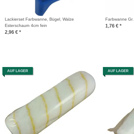
Lackierset Farbwanne, Bügel, Walze
Farbwanne Gr.
Esterschaum 4cm fein
1,76 €
*
2,96 €
*
AUF LAGER
AUF LAGER