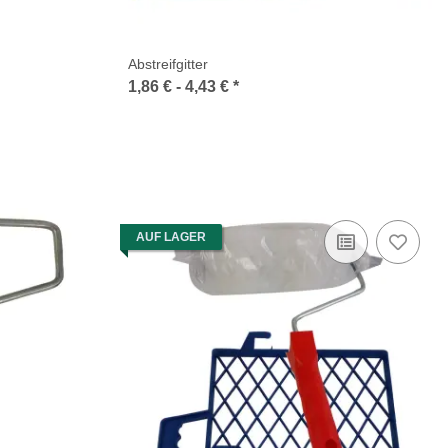
Abstreifgitter
1,86 € -
4,43 €
*
AUF LAGER