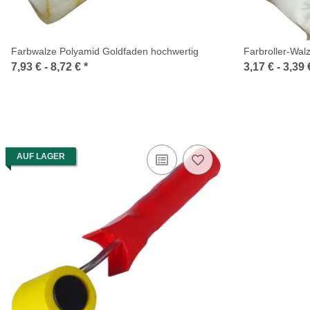
Farbwalze Polyamid Goldfaden hochwertig
Farbroller-Wal
7,93 € -
8,72 €
*
3,17 € -
3,39
AUF LAGER