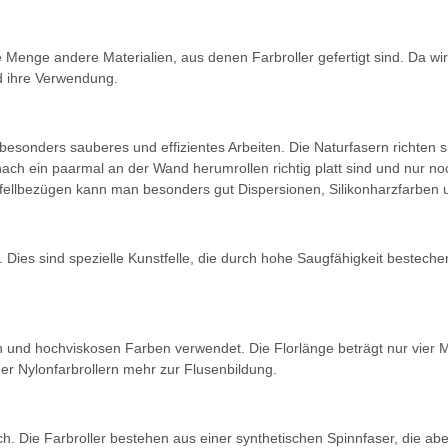
Menge andere Materialien, aus denen Farbroller gefertigt sind. Da wird 
nd ihre Verwendung.
n besonders sauberes und effizientes Arbeiten. Die Naturfasern richten
 nach ein paarmal an der Wand herumrollen richtig platt sind und nur 
mfellbezügen kann man besonders gut Dispersionen, Silikonharzfarben 
 Dies sind spezielle Kunstfelle, die durch hohe Saugfähigkeit besteche
n und hochviskosen Farben verwendet. Die Florlänge beträgt nur vier Mi
er Nylonfarbrollern mehr zur Flusenbildung.
 Die Farbroller bestehen aus einer synthetischen Spinnfaser, die aber n