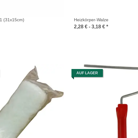
1 (31x15cm)
Heizkörper-Walze
2,28 € -
3,18 €
*
AUF LAGER