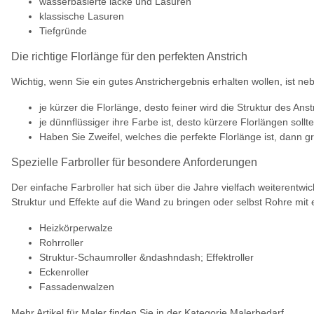
wasserbasierte lacke und Lasuren
klassische Lasuren
Tiefgründe
Die richtige Florlänge für den perfekten Anstrich
Wichtig, wenn Sie ein gutes Anstrichergebnis erhalten wollen, ist n
je kürzer die Florlänge, desto feiner wird die Struktur des Ans
je dünnflüssiger ihre Farbe ist, desto kürzere Florlängen soll
Haben Sie Zweifel, welches die perfekte Florlänge ist, dann g
Spezielle Farbroller für besondere Anforderungen
Der einfache Farbroller hat sich über die Jahre vielfach weiterentwi
Struktur und Effekte auf die Wand zu bringen oder selbst Rohre mit e
Heizkörperwalze
Rohrroller
Struktur-Schaumroller &ndashndash; Effektroller
Eckenroller
Fassadenwalzen
Mehr Artikel für Maler finden Sie in der Kategorie Malerbedarf.