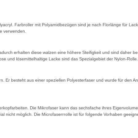
Polyacryl. Farbroller mit Polyamidbezügen sind je nach Florlänge für L
rbe verwenden.
durch erhalten diese walzen eine höhere Steifigkeit und sind daher b
se und lösemittelhaltige Lacke sind das Spezialgebiet der Nylon-Rolle.
n. Er besteht aus einer speziellen Polyesterfaser und wurde für den Ans
berkopfarbeiten. Die Mikrofaser kann das sechsfache ihres Eigenvolum
al nicht möglich. Die Microfaserrrolle ist für folgende Vorhaben geeigne