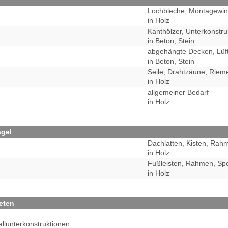
Lochbleche, Montagewin
in Holz
Kanthölzer, Unterkonstruk
in Beton, Stein
abgehängte Decken, Lüft
in Beton, Stein
Seile, Drahtzäune, Riem
in Holz
allgemeiner Bedarf
in Holz
ägel
Dachlatten, Kisten, Rah
in Holz
Fußleisten, Rahmen, Spe
in Holz
ieten
allunterkonstruktionen