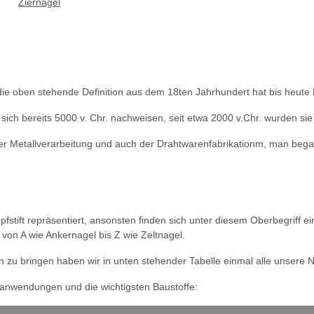
Ziernägel
 die oben stehende Definition aus dem 18ten Jahrhundert hat bis heute
 sich bereits 5000 v. Chr. nachweisen, seit etwa 2000 v.Chr. wurden si
er Metallverarbeitung und auch der Drahtwarenfabrikationm, man bega
fstift repräsentiert, ansonsten finden sich unter diesem Oberbegriff e
von A wie Ankernagel bis Z wie Zeltnagel.
 zu bringen haben wir in unten stehender Tabelle einmal alle unsere N
ptanwendungen und die wichtigsten Baustoffe: