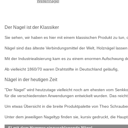
Wellennägel
Der Nagel ist der Klassiker
Sie sehen, wir haben es hier mit einem klassischen Produkt zu tun,
Nägel sind das älteste Verbindungsmittel der Welt, Holznägel lassen
Mit der Industriealisierung kam es zu einem enormen Aufschwung d
Ab vielleicht 1860/70 waren Drahtstifte in Deutschland geläufig,
Nägel in der heutigen Zeit
"Der Nagel" wird heutzutage vielleicht noch am ehesten vom Senkkop
für die verschiedensten Anwendungen entwickelt wurden. Das reicht 
Um etwas Übersicht in die breite Produktpalette von Theo Schrauben
Unter dem jeweiligen Nageltyp finden sie, kursiv gedruckt, die Hau
A) mit dem Hammer einzuschlagende Nägel