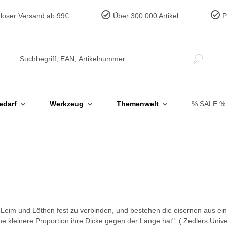
loser Versand ab 99€
Über 300.000 Artikel
Pr
edarf
Werkzeug
Themenwelt
% SALE %
e Leim und Löthen fest zu verbinden, und bestehen die eisernen aus ei
ine kleinere Proportion ihre Dicke gegen der Länge hat". ( Zedlers Univ