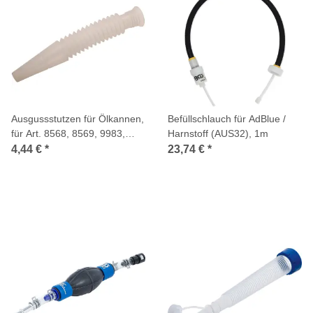
Ausgussstutzen für Ölkannen,
Befüllschlauch für AdBlue /
für Art. 8568, 8569, 9983,
Harnstoff (AUS32), 1m
9984
4,44 €
*
23,74 €
*