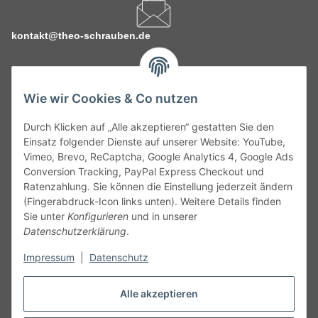
kontakt@theo-schrauben.de
Wie wir Cookies & Co nutzen
Durch Klicken auf „Alle akzeptieren“ gestatten Sie den
Service
Einsatz folgender Dienste auf unserer Website: YouTube,
Vimeo, Brevo, ReCaptcha, Google Analytics 4, Google Ads
Conversion Tracking, PayPal Express Checkout und
Gesetzliche Informationen
Ratenzahlung. Sie können die Einstellung jederzeit ändern
(Fingerabdruck-Icon links unten). Weitere Details finden
Alle technischen Angaben ohne Gewähr. Irrtümer und fehlerhafte
Sie unter
Konfigurieren
und in unserer
Angaben vorbehalten. Wenn Sie Datenblätter oder spezielle
Datenschutzerklärung
.
technische Eigenschaften benötigen, wenden Sie sich bitte an
Impressum
|
Datenschutz
unseren Kundenservice. Abbildungen der Artikel können
beispielhaft sein und vom Produkt abweichen.
Alle akzeptieren
Vertrag widerrufen