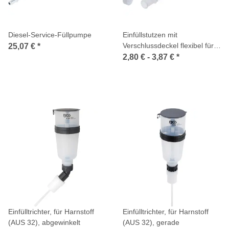
Diesel-Service-Füllpumpe
Einfüllstutzen mit
Verschlussdeckel flexibel für
25,07 €
*
Art. 9944 9569 9570 und
2,80 € -
3,87 €
*
9938, 9939, 9943
Einfülltrichter, für Harnstoff
Einfülltrichter, für Harnstoff
(AUS 32), abgewinkelt
(AUS 32), gerade