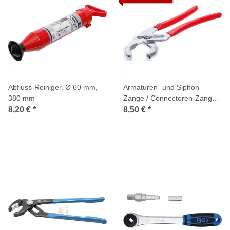
Abfluss-Reiniger, Ø 60 mm,
Armaturen- und Siphon-
380 mm
Zange / Connectoren-Zange,
230 mm
8,20 €
*
8,50 €
*