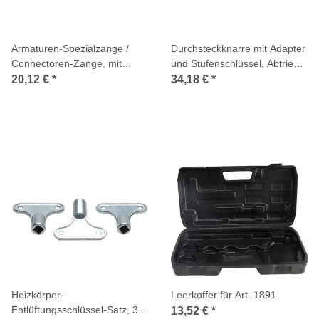
Armaturen-Spezialzange /
Durchsteckknarre mit Adapter
Connectoren-Zange, mit
und Stufenschlüssel, Abtrieb
Kunststoff-Schutzbacken, 250
Innenvierkant 12,5 mm (1/2
20,12 €
*
34,18 €
*
mm
Zoll)
Heizkörper-
Leerkoffer für Art. 1891
Entlüftungsschlüssel-Satz, 3-
13,52 €
*