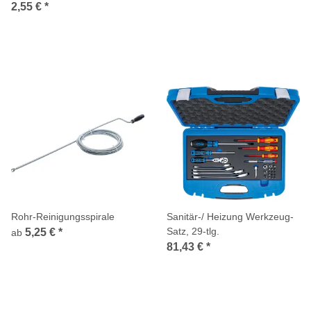
tlg.
2,55 €
*
Rohr-Reinigungsspirale
Sanitär-/ Heizung Werkzeug-
Satz, 29-tlg.
5,25 €
*
ab
81,43 €
*