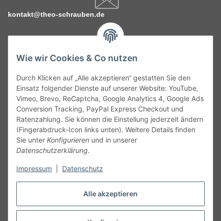
kontakt@theo-schrauben.de
Wie wir Cookies & Co nutzen
Durch Klicken auf „Alle akzeptieren“ gestatten Sie den
Service
Einsatz folgender Dienste auf unserer Website: YouTube,
Vimeo, Brevo, ReCaptcha, Google Analytics 4, Google Ads
Conversion Tracking, PayPal Express Checkout und
Gesetzliche Informationen
Ratenzahlung. Sie können die Einstellung jederzeit ändern
(Fingerabdruck-Icon links unten). Weitere Details finden
Alle technischen Angaben ohne Gewähr. Irrtümer und fehlerhafte
Sie unter
Konfigurieren
und in unserer
Angaben vorbehalten. Wenn Sie Datenblätter oder spezielle
Datenschutzerklärung
.
technische Eigenschaften benötigen, wenden Sie sich bitte an
Impressum
|
Datenschutz
unseren Kundenservice. Abbildungen der Artikel können
beispielhaft sein und vom Produkt abweichen.
Alle akzeptieren
Vertrag widerrufen