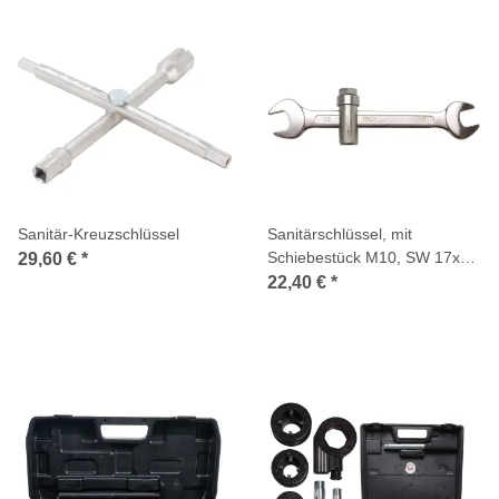
Sanitär-Kreuzschlüssel
Sanitärschlüssel, mit
Schiebestück M10, SW 17x19
29,60 €
*
mm
22,40 €
*