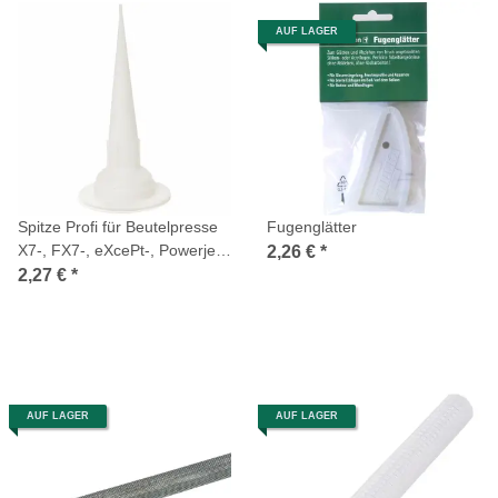
AUF LAGER
Spitze Profi für Beutelpresse
Fugenglätter
X7-, FX7-, eXcePt-, Powerjet-
2,26 €
*
Serie
2,27 €
*
AUF LAGER
AUF LAGER