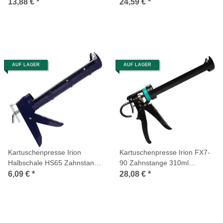
schwarz/rot
13,88 €
*
24,59 €
*
AUF LAGER
AUF LAGER
Kartuschenpresse Irion
Kartuschenpresse Irion FX7-
Halbschale HS65 Zahnstange
90 Zahnstange 310ml
310ml blau
schwarz/türkis
6,09 €
*
28,08 €
*