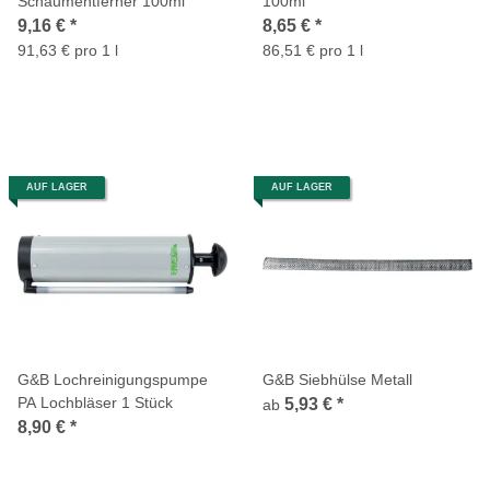
Schaumentferner 100ml
100ml
9,16 €
*
8,65 €
*
91,63 € pro 1 l
86,51 € pro 1 l
AUF LAGER
AUF LAGER
G&B Lochreinigungspumpe
G&B Siebhülse Metall
PA Lochbläser 1 Stück
5,93 €
*
ab
8,90 €
*