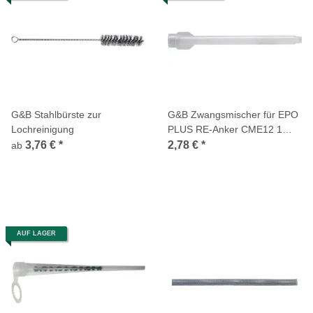
G&B Stahlbürste zur
G&B Zwangsmischer für EPO
Lochreinigung
PLUS RE-Anker CME12 1
Stück
3,76 €
*
2,78 €
*
ab
AUF LAGER