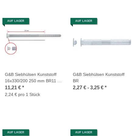
AUF LAGER
AUF LAGER
G&B Siebhülsen Kunststoff
G&B Siebhülsen Kunststoff
16x330/200 250 mm BR11 5
BR
Stück
11,21 €
*
2,27 € -
3,25 €
*
2,24 € pro 1 Stück
AUF LAGER
AUF LAGER