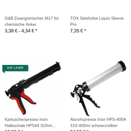
G&B Zwangsmischer M17 für
TOX Siebhülse Liquix Sleeve
chemische Anker
Pro
3,38 € -
4,34 €
*
7,35 €
*
AUF LAGER
Kartuschenpresse Irion
Alurohrpresse Irion HPS-400A
Halbschale HPS44 310ml
310-400ml schwarz/silber