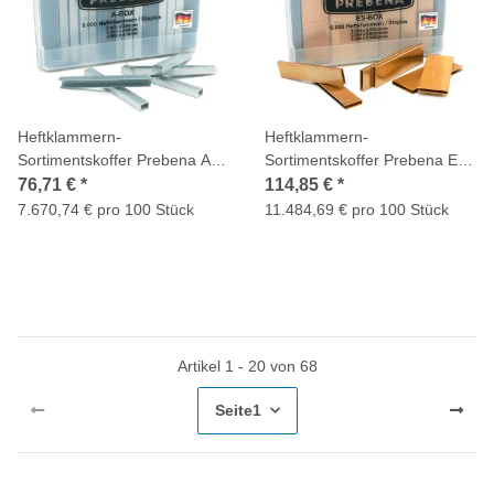
Heftklammern-
Heftklammern-
Sortimentskoffer Prebena A-
Sortimentskoffer Prebena ES-
BOX
BOX
76,71 €
*
114,85 €
*
7.670,74 € pro 100 Stück
11.484,69 € pro 100 Stück
Artikel 1 - 20 von 68
Seite
1