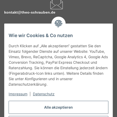
kontakt@theo-schrauben.de
Wie wir Cookies & Co nutzen
Durch Klicken auf „Alle akzeptieren“ gestatten Sie den
Service
Einsatz folgender Dienste auf unserer Website: YouTube,
Vimeo, Brevo, ReCaptcha, Google Analytics 4, Google Ads
Conversion Tracking, PayPal Express Checkout und
Gesetzliche Informationen
Ratenzahlung. Sie können die Einstellung jederzeit ändern
(Fingerabdruck-Icon links unten). Weitere Details finden
Alle technischen Angaben ohne Gewähr. Irrtümer und fehlerhafte
Sie unter
Konfigurieren
und in unserer
Angaben vorbehalten. Wenn Sie Datenblätter oder spezielle
Datenschutzerklärung
.
technische Eigenschaften benötigen, wenden Sie sich bitte an
Impressum
|
Datenschutz
unseren Kundenservice. Abbildungen der Artikel können
beispielhaft sein und vom Produkt abweichen.
Alle akzeptieren
Vertrag widerrufen