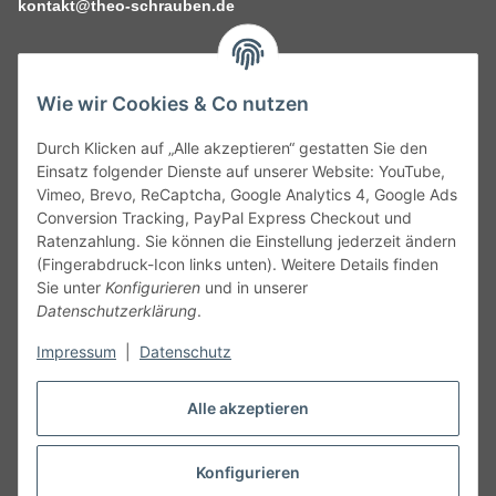
kontakt@theo-schrauben.de
Wie wir Cookies & Co nutzen
Durch Klicken auf „Alle akzeptieren“ gestatten Sie den
Service
Einsatz folgender Dienste auf unserer Website: YouTube,
Vimeo, Brevo, ReCaptcha, Google Analytics 4, Google Ads
Conversion Tracking, PayPal Express Checkout und
Gesetzliche Informationen
Ratenzahlung. Sie können die Einstellung jederzeit ändern
(Fingerabdruck-Icon links unten). Weitere Details finden
Alle technischen Angaben ohne Gewähr. Irrtümer und fehlerhafte
Sie unter
Konfigurieren
und in unserer
Angaben vorbehalten. Wenn Sie Datenblätter oder spezielle
Datenschutzerklärung
.
technische Eigenschaften benötigen, wenden Sie sich bitte an
Impressum
|
Datenschutz
unseren Kundenservice. Abbildungen der Artikel können
beispielhaft sein und vom Produkt abweichen.
Alle akzeptieren
Vertrag widerrufen
Konfigurieren
* Alle Preise inkl. gesetzlicher USt., zzgl.
Versand