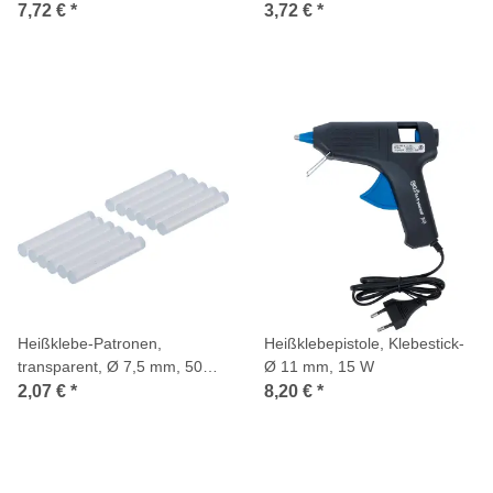
mm, 16-tlg.
mm, 8-tlg.
7,72 €
*
3,72 €
*
Heißklebe-Patronen,
Heißklebepistole, Klebestick-
transparent, Ø 7,5 mm, 50
Ø 11 mm, 15 W
mm, 12-tlg.
2,07 €
*
8,20 €
*