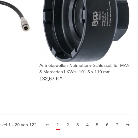
Antriebswellen-Nutmuttern-Schlüssel, für MAN
& Mercedes LKW's, 101.5 x 110 mm
132,67 €
*
tikel 1 - 20 von 122
1
2
3
4
5
6
7