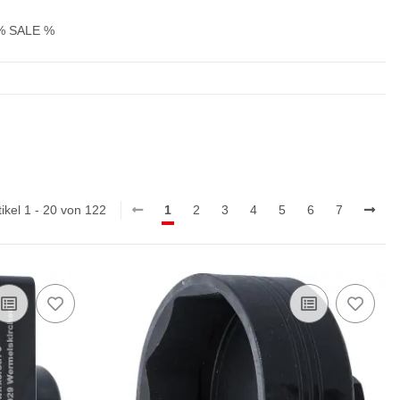
% SALE %
tikel 1 - 20 von 122
1
2
3
4
5
6
7