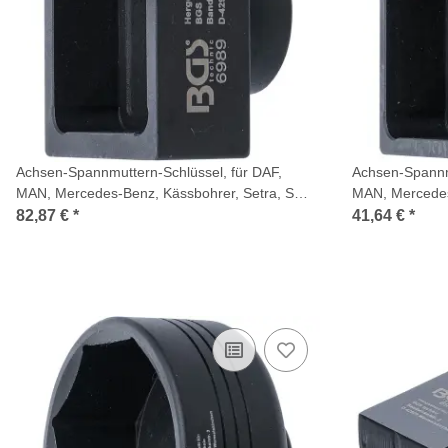
Achsen-Spannmuttern-Schlüssel, für DAF,
Achsen-Spannmu
MAN, Mercedes-Benz, Kässbohrer, Setra, SW
MAN, Mercedes
56 mm
60 mm
82,87 €
*
41,64 €
*