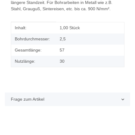
längere Standzeit. Für Bohrarbeiten in Metall wie z.B.
Stahl, Grauguß, Sintereisen, etc. bis ca. 900 N/mm².
Produkteigenschaft
Wert
Inhalt:
1,00 Stück
Bohrdurchmesser:
2,5
Gesamtlänge:
57
Nutzlänge:
30
Frage zum Artikel