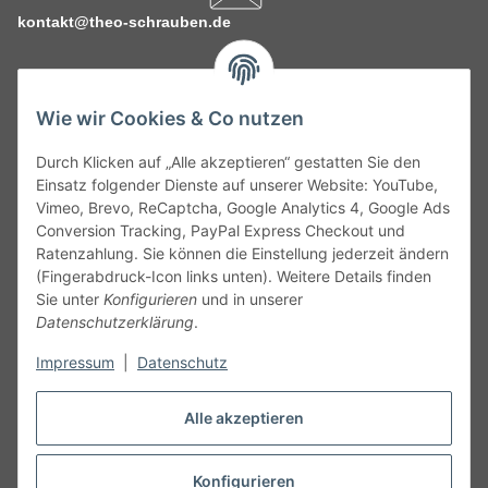
kontakt@theo-schrauben.de
Wie wir Cookies & Co nutzen
Durch Klicken auf „Alle akzeptieren“ gestatten Sie den
Service
Einsatz folgender Dienste auf unserer Website: YouTube,
Vimeo, Brevo, ReCaptcha, Google Analytics 4, Google Ads
Conversion Tracking, PayPal Express Checkout und
Gesetzliche Informationen
Ratenzahlung. Sie können die Einstellung jederzeit ändern
(Fingerabdruck-Icon links unten). Weitere Details finden
Alle technischen Angaben ohne Gewähr. Irrtümer und fehlerhafte
Sie unter
Konfigurieren
und in unserer
Angaben vorbehalten. Wenn Sie Datenblätter oder spezielle
Datenschutzerklärung
.
technische Eigenschaften benötigen, wenden Sie sich bitte an
Impressum
|
Datenschutz
unseren Kundenservice. Abbildungen der Artikel können
beispielhaft sein und vom Produkt abweichen.
Alle akzeptieren
Vertrag widerrufen
Konfigurieren