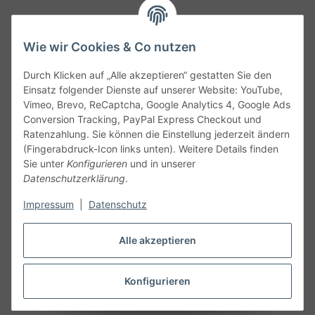
Wie wir Cookies & Co nutzen
Durch Klicken auf „Alle akzeptieren“ gestatten Sie den
Service
Einsatz folgender Dienste auf unserer Website: YouTube,
Vimeo, Brevo, ReCaptcha, Google Analytics 4, Google Ads
Conversion Tracking, PayPal Express Checkout und
Gesetzliche Informationen
Ratenzahlung. Sie können die Einstellung jederzeit ändern
(Fingerabdruck-Icon links unten). Weitere Details finden
Alle technischen Angaben ohne Gewähr. Irrtümer und fehlerhafte
Sie unter
Konfigurieren
und in unserer
Angaben vorbehalten. Wenn Sie Datenblätter oder spezielle
Datenschutzerklärung
.
technische Eigenschaften benötigen, wenden Sie sich bitte an
Impressum
|
Datenschutz
unseren Kundenservice. Abbildungen der Artikel können
beispielhaft sein und vom Produkt abweichen.
Alle akzeptieren
Vertrag widerrufen
Konfigurieren
* Alle Preise inkl. gesetzlicher USt., zzgl.
Versand