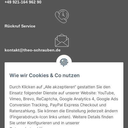
+49 921-164 962 90
Rückruf Service
kontakt@theo-schrauben.de
Wie wir Cookies & Co nutzen
Durch Klicken auf „Alle akzeptieren“ gestatten Sie den
Service
Einsatz folgender Dienste auf unserer Website: YouTube,
Vimeo, Brevo, ReCaptcha, Google Analytics 4, Google Ads
Conversion Tracking, PayPal Express Checkout und
Gesetzliche Informationen
Ratenzahlung. Sie können die Einstellung jederzeit ändern
(Fingerabdruck-Icon links unten). Weitere Details finden
Alle technischen Angaben ohne Gewähr. Irrtümer und fehlerhafte
Sie unter
Konfigurieren
und in unserer
Angaben vorbehalten. Wenn Sie Datenblätter oder spezielle