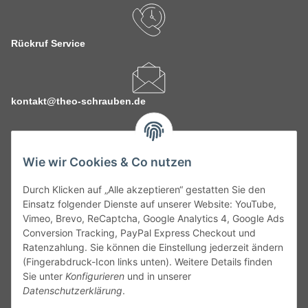
Rückruf Service
kontakt@theo-schrauben.de
Wie wir Cookies & Co nutzen
Durch Klicken auf „Alle akzeptieren“ gestatten Sie den
Service
Einsatz folgender Dienste auf unserer Website: YouTube,
Vimeo, Brevo, ReCaptcha, Google Analytics 4, Google Ads
Conversion Tracking, PayPal Express Checkout und
Gesetzliche Informationen
Ratenzahlung. Sie können die Einstellung jederzeit ändern
(Fingerabdruck-Icon links unten). Weitere Details finden
Alle technischen Angaben ohne Gewähr. Irrtümer und fehlerhafte
Sie unter
Konfigurieren
und in unserer
Angaben vorbehalten. Wenn Sie Datenblätter oder spezielle
Datenschutzerklärung
.
technische Eigenschaften benötigen, wenden Sie sich bitte an