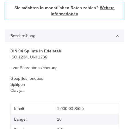
Sie möchten in monatlichen Raten zahlen?
Weitere
Informationen
Beschreibung
DIN 94 Splinte in Edelstahl
ISO 1234, UNI 1236
- zur Schraubensicherung
Goupilles fendues
Splitpen
Clavijas
Produkteigenschaft
Wert
Inhalt:
1.000,00 Stück
Länge:
20