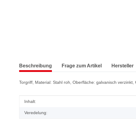
Beschreibung
Frage zum Artikel
Hersteller
Torgriff, Material: Stahl roh, Oberfläche: galvanisch verzi
Produkteigenschaft
Wert
Inhalt:
Veredelung: