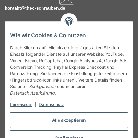
kontakt@theo-schrauben.de
Wie wir Cookies & Co nutzen
Durch Klicken auf „Alle akzeptieren“ gestatten Sie den
Service
Einsatz folgender Dienste auf unserer Website: YouTube,
Vimeo, Brevo, ReCaptcha, Google Analytics 4, Google Ads
Conversion Tracking, PayPal Express Checkout und
Gesetzliche Informationen
Ratenzahlung. Sie können die Einstellung jederzeit ändern
(Fingerabdruck-Icon links unten). Weitere Details finden
Alle technischen Angaben ohne Gewähr. Irrtümer und fehlerhafte
Sie unter
Konfigurieren
und in unserer
Angaben vorbehalten. Wenn Sie Datenblätter oder spezielle
Datenschutzerklärung
.
technische Eigenschaften benötigen, wenden Sie sich bitte an
Impressum
|
Datenschutz
unseren Kundenservice. Abbildungen der Artikel können
beispielhaft sein und vom Produkt abweichen.
Alle akzeptieren
Vertrag widerrufen
Konfigurieren