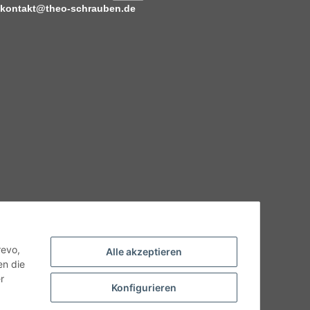
kontakt@theo-schrauben.de
hnische Eigenschaften benötigen, wenden Sie sich bitte an
odukt abweichen.
revo,
Alle akzeptieren
en die
r
Konfigurieren