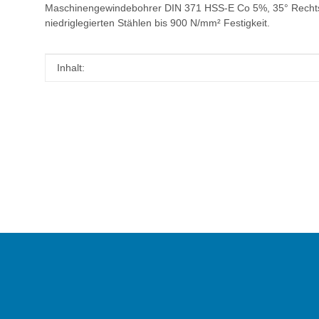
Maschinengewindebohrer DIN 371 HSS-E Co 5%, 35° Rechtss
niedriglegierten Stählen bis 900 N/mm² Festigkeit.
Produkteigenschaft
Wert
Inhalt: