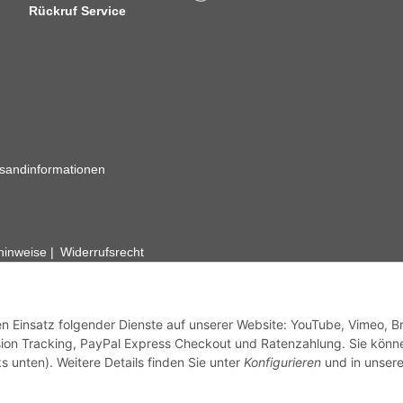
Rückruf Service
sandinformationen
zhinweise
Widerrufsrecht
rhafte Angaben vorbehalten. Wenn Sie Datenblätter oder spezielle tec
ervice. Abbildungen der Artikel können beispielhaft sein und vom Pr
den Einsatz folgender Dienste auf unserer Website: YouTube, Vimeo, B
ion Tracking, PayPal Express Checkout und Ratenzahlung. Sie könn
s unten). Weitere Details finden Sie unter
Konfigurieren
und in unsere