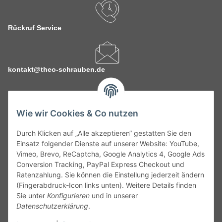
Rückruf Service
kontakt@theo-schrauben.de
Wie wir Cookies & Co nutzen
Durch Klicken auf „Alle akzeptieren“ gestatten Sie den
Service
Einsatz folgender Dienste auf unserer Website: YouTube,
Vimeo, Brevo, ReCaptcha, Google Analytics 4, Google Ads
Conversion Tracking, PayPal Express Checkout und
Gesetzliche Informationen
Ratenzahlung. Sie können die Einstellung jederzeit ändern
(Fingerabdruck-Icon links unten). Weitere Details finden
Alle technischen Angaben ohne Gewähr. Irrtümer und fehlerhafte
Sie unter
Konfigurieren
und in unserer
Angaben vorbehalten. Wenn Sie Datenblätter oder spezielle
Datenschutzerklärung
.
technische Eigenschaften benötigen, wenden Sie sich bitte an