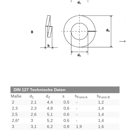
DIN 127 Technische Daten
Maße
d
d
s
h
h
1
2
Form A
Form B
2
2,1
4,4
0,5
-
1,2
2,3
2,3
4,8
0,6
-
1,4
2,5
2,6
5,1
0,6
-
1,4
2,6*
3
5,2
0,6
-
1,4
3
3,1
6,2
0,8
1,9
1,6