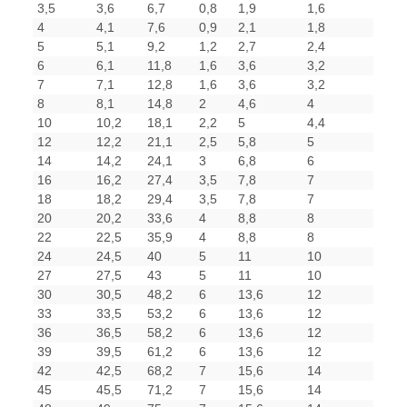
3,5
3,6
6,7
0,8
1,9
1,6
4
4,1
7,6
0,9
2,1
1,8
5
5,1
9,2
1,2
2,7
2,4
6
6,1
11,8
1,6
3,6
3,2
7
7,1
12,8
1,6
3,6
3,2
8
8,1
14,8
2
4,6
4
10
10,2
18,1
2,2
5
4,4
12
12,2
21,1
2,5
5,8
5
14
14,2
24,1
3
6,8
6
16
16,2
27,4
3,5
7,8
7
18
18,2
29,4
3,5
7,8
7
20
20,2
33,6
4
8,8
8
22
22,5
35,9
4
8,8
8
24
24,5
40
5
11
10
27
27,5
43
5
11
10
30
30,5
48,2
6
13,6
12
33
33,5
53,2
6
13,6
12
36
36,5
58,2
6
13,6
12
39
39,5
61,2
6
13,6
12
42
42,5
68,2
7
15,6
14
45
45,5
71,2
7
15,6
14