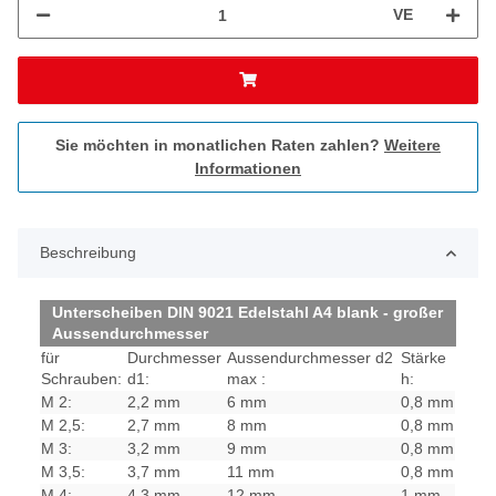
VE
Sie möchten in monatlichen Raten zahlen?
Weitere
Informationen
Beschreibung
Unterscheiben DIN 9021 Edelstahl A4 blank - großer
Aussendurchmesser
für
Durchmesser
Aussendurchmesser d2
Stärke
Schrauben:
d1:
max :
h:
M 2:
2,2 mm
6 mm
0,8 mm
M 2,5:
2,7 mm
8 mm
0,8 mm
M 3:
3,2 mm
9 mm
0,8 mm
M 3,5:
3,7 mm
11 mm
0,8 mm
M 4:
4,3 mm
12 mm
1 mm