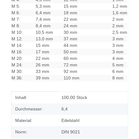
M 5:
5,3 mm
15 mm
1,2 mm
M 6:
6,4 mm
18 mm
1,6 mm
M 7:
7,4 mm
22 mm
2 mm
M 8:
8,4 mm
24 mm
2 mm
M 10:
10,5 mm
30 mm
2,5 mm
M 12:
13,0 mm
37 mm
3 mm
M 14:
15 mm
44 mm
3 mm
M 16:
17 mm
50 mm
3 mm
M 20:
22 mm
60 mm
4 mm
M 24:
26 mm
72 mm
5 mm
M 30:
33 mm
92 mm
6 mm
M 36:
39 mm
110 mm
8 mm
Produkteigenschaft
Wert
Inhalt:
100,00 Stück
Durchmesser:
6,4
Material:
Edelstahl
Norm:
DIN 9021