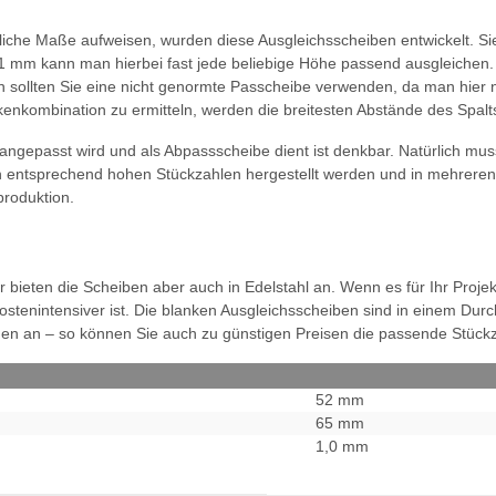
iedliche Maße aufweisen, wurden diese Ausgleichsscheiben entwickelt.
1 mm kann man hierbei fast jede beliebige Höhe passend ausgleichen. M
 sollten Sie eine nicht genormte Passcheibe verwenden, da man hier no
kenkombination zu ermitteln, werden die breitesten Abstände des Spa
 angepasst wird und als Abpassscheibe dient ist denkbar. Natürlich m
 in entsprechend hohen Stückzahlen hergestellt werden und in mehrere
produktion.
 bieten die Scheiben aber auch in Edelstahl an. Wenn es für Ihr Projek
kostenintensiver ist. Die blanken Ausgleichsscheiben sind in einem Dur
en an – so können Sie auch zu günstigen Preisen die passende Stückz
52 mm
65 mm
1,0 mm