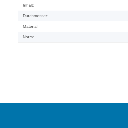
Produkteigenschaft
Wert
Inhalt:
Durchmesser:
Material:
Norm: