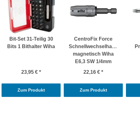
Bit-Set 31-Teilig 30
CentroFix Force
Bits 1 Bithalter Wiha
Schnellwechselhalter
Pr
magnetisch Wiha
E6,3 SW 1/4mm
23,95 €
*
22,16 €
*
Zum Produkt
Zum Produkt