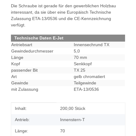
Die Schraube ist gerade für den gewerblichen Holzbau
interessant, da sie über eine Europäisch Technische
Zulassung ETA-13/0536 und die CE-Kennzeichnung
verfügt.
Technische Daten E-Jet
Antriebsart
Innensechrund TX
Gewindedurchmesser
5,0
Länge
70 mm
Kopf
Senkkopf
passender Bit
TX 25
Art
gelb chromatiert
Gewinde
Teilgewinde
mit Zulassung
ETA-13/0536
Produkteigenschaft
Wert
Inhalt:
200,00 Stück
Antrieb:
Innenstern-T
Länge:
70