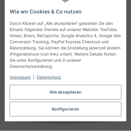
Wie wir Cookies & Co nutzen
Durch Klicken auf „Alle akzeptieren“ gestatten Sie den
Service
Einsatz folgender Dienste auf unserer Website: YouTube,
Vimeo, Brevo, ReCaptcha, Google Analytics 4, Google Ads
Conversion Tracking, PayPal Express Checkout und
Gesetzliche Informationen
Ratenzahlung. Sie können die Einstellung jederzeit ändern
(Fingerabdruck-Icon links unten). Weitere Details finden
Alle technischen Angaben ohne Gewähr. Irrtümer und fehlerhafte
Sie unter
Konfigurieren
und in unserer
Angaben vorbehalten. Wenn Sie Datenblätter oder spezielle
Datenschutzerklärung
.
technische Eigenschaften benötigen, wenden Sie sich bitte an
Impressum
|
Datenschutz
unseren Kundenservice. Abbildungen der Artikel können
beispielhaft sein und vom Produkt abweichen.
Alle akzeptieren
Vertrag widerrufen
Konfigurieren
* Alle Preise inkl. gesetzlicher USt., zzgl.
Versand