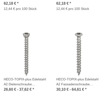
Senkkopf HECO-Drive TX
Senkkopf Pozi Variables
62,18 €
*
62,18 €
*
Variables Vollgewinde 500
Vollgewinde 500 Stück
12,44 € pro 100 Stück
12,44 € pro 100 Stück
Stück
HECO-TOPIX-plus Edelstahl
HECO-TOPIX-plus Edelstahl
A2 Dielenschraube
A2 Fassadenschraube
Linsensenkkopf Fräsrippen T-
Linsensenkkopf HECO-Drive
26,60 € -
37,62 €
*
30,10 € -
64,61 €
*
Drive Variables Vollgewinde
TX Variables Vollgewinde