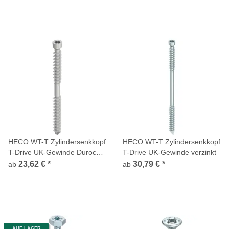
HECO WT-T Zylindersenkkopf
HECO WT-T Zylindersenkkopf
T-Drive UK-Gewinde Durocoat
T-Drive UK-Gewinde verzinkt
E15
23,62 €
*
30,79 €
*
ab
ab
AUF LAGER