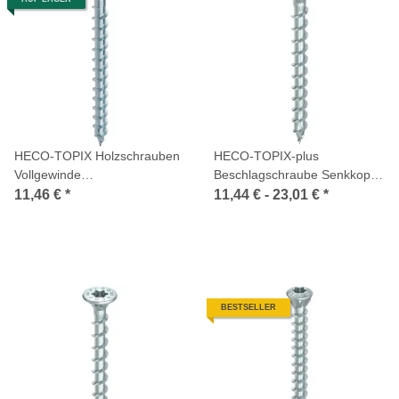
HECO-TOPIX Holzschrauben
HECO-TOPIX-plus
Vollgewinde
Beschlagschraube Senkkopf
Kombisechskantkopf Stahl
Frästaschen Pozi Vollgewinde
11,46 €
*
11,44 € -
23,01 €
*
verzinkt
verzinkt
BESTSELLER