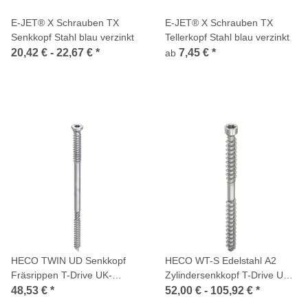
E-JET® X Schrauben TX
E-JET® X Schrauben TX
Senkkopf Stahl blau verzinkt
Tellerkopf Stahl blau verzinkt
20,42 € -
22,67 €
*
7,45 €
*
ab
HECO TWIN UD Senkkopf
HECO WT-S Edelstahl A2
Fräsrippen T-Drive UK-
Zylindersenkkopf T-Drive UK-
Gewinde HP-beschichtet
Gewinde W15
48,53 €
*
52,00 € -
105,92 €
*