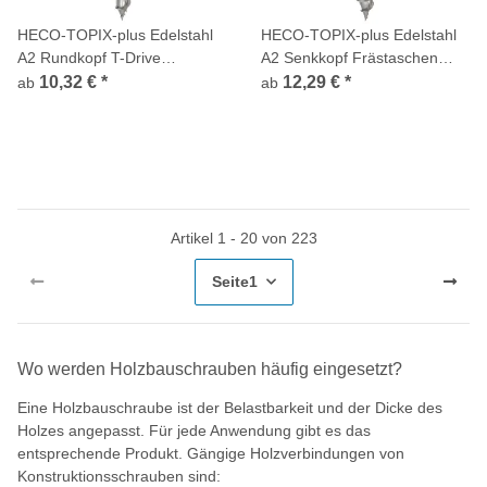
HECO-TOPIX-plus Edelstahl
HECO-TOPIX-plus Edelstahl
A2 Rundkopf T-Drive
A2 Senkkopf Frästaschen
Variables Vollgewinde
HECO-Drive TX Teilgewinde
10,32 €
*
12,29 €
*
ab
ab
Artikel 1 - 20 von 223
Seite
1
Wo werden Holzbauschrauben häufig eingesetzt?
Eine Holzbauschraube ist der Belastbarkeit und der Dicke des
Holzes angepasst. Für jede Anwendung gibt es das
entsprechende Produkt. Gängige Holzverbindungen von
Konstruktionsschrauben sind: