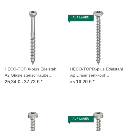
AUF LAGER
HECO-TOPIX-plus Edelstahl
HECO-TOPIX-plus Edelstahl
A2 Glasleistenschraube
A2 Linsensenkkopf
Linsensenkkopf Fräsrippen T-
Frästaschen HECO-Drive TX
25,34 € -
37,72 €
*
10,20 €
*
ab
Drive Teilgewinde
Variables Vollgewinde
AUF LAGER