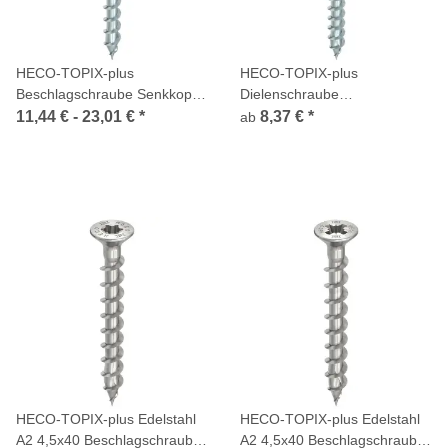
HECO-TOPIX-plus
HECO-TOPIX-plus
Beschlagschraube Senkkopf
Dielenschraube
Frästaschen T-Drive
Linsensenkkopf Fräsrippen T-
11,44 € -
23,01 €
*
8,37 €
*
ab
Vollgewinde verzinkt
Drive Variables Vollgewinde
verzinkt
HECO-TOPIX-plus Edelstahl
HECO-TOPIX-plus Edelstahl
A2 4,5x40 Beschlagschraube
A2 4,5x40 Beschlagschraube