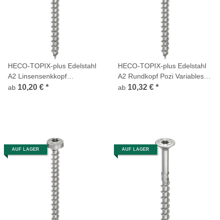
HECO-TOPIX-plus Edelstahl
HECO-TOPIX-plus Edelstahl
A2 Linsensenkkopf
A2 Rundkopf Pozi Variables
Frästaschen Pozi Variables
Vollgewinde
10,20 €
*
10,32 €
*
ab
ab
Vollgewinde
AUF LAGER
AUF LAGER