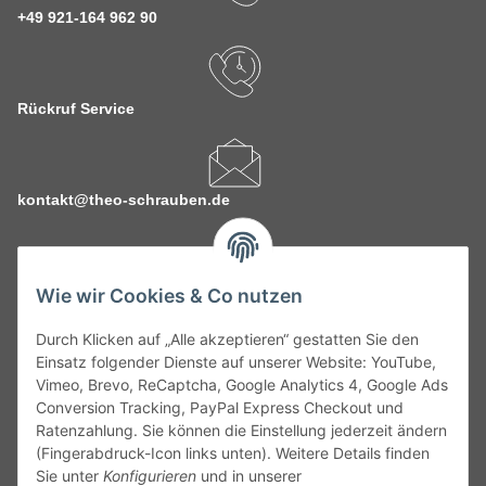
+49 921-164 962 90
Rückruf Service
kontakt@theo-schrauben.de
Wie wir Cookies & Co nutzen
Durch Klicken auf „Alle akzeptieren“ gestatten Sie den
Service
Einsatz folgender Dienste auf unserer Website: YouTube,
Vimeo, Brevo, ReCaptcha, Google Analytics 4, Google Ads
Conversion Tracking, PayPal Express Checkout und
Gesetzliche Informationen
Ratenzahlung. Sie können die Einstellung jederzeit ändern
(Fingerabdruck-Icon links unten). Weitere Details finden
Alle technischen Angaben ohne Gewähr. Irrtümer und fehlerhafte
Sie unter
Konfigurieren
und in unserer