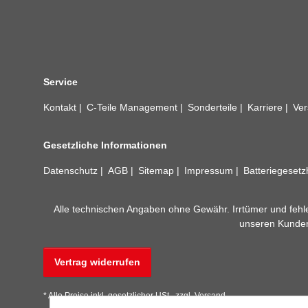
Service
Kontakt
C-Teile Management
Sonderteile
Karriere
Ver
Gesetzliche Informationen
Datenschutz
AGB
Sitemap
Impressum
Batteriegeset
Alle technischen Angaben ohne Gewähr. Irrtümer und fehle
unseren Kundens
Vertrag widerrufen
* Alle Preise inkl. gesetzlicher USt., zzgl.
Versand