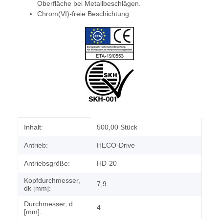
Oberfläche bei Metallbeschlägen.
Chrom(VI)-freie Beschichtung
Produkteigenschaft
Wert
Inhalt:
500,00 Stück
Antrieb:
HECO-Drive
Antriebsgröße:
HD-20
Kopfdurchmesser,
7,9
dk [mm]:
Durchmesser, d
4
[mm]: