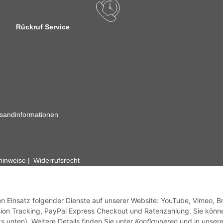
Rückruf Service
sandinformationen
zhinweise
Widerrufsrecht
rhafte Angaben vorbehalten. Wenn Sie Datenblätter oder spezielle tec
ervice. Abbildungen der Artikel können beispielhaft sein und vom Pr
den Einsatz folgender Dienste auf unserer Website: YouTube, Vimeo, B
ion Tracking, PayPal Express Checkout und Ratenzahlung. Sie könn
s unten). Weitere Details finden Sie unter
Konfigurieren
und in unsere