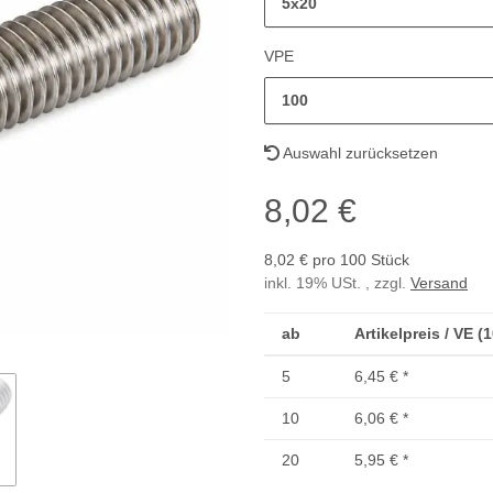
5x20
VPE
100
Auswahl zurücksetzen
8,02 €
8,02 € pro 100 Stück
inkl. 19% USt. , zzgl.
Versand
ab
Artikelpreis / VE (
5
6,45 €
*
10
6,06 €
*
20
5,95 €
*