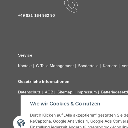
+49 921-164 962 90
Service
Kontakt
C-Teile Management
Sonderteile
Karriere
Ver
Gesetzliche Informationen
Datenschutz
AGB
Sitemap
Impressum
Batteriegeset
Wie wir Cookies & Co nutzen
Alle technischen Angaben ohne Gewähr. Irrtümer und fehle
unseren Kundens
Durch Klicken auf „Alle akzeptieren“ gestatten Sie 
ReCaptcha, Google Analytics 4, Google Ads Convers
Einstellung jederzeit ändern (Fingerabdruck-Icon link