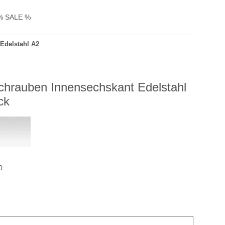
% SALE %
Edelstahl A2
chrauben Innensechskant Edelstahl
ck
0