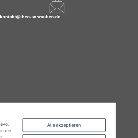
kontakt@theo-schrauben.de
hnische Eigenschaften benötigen, wenden Sie sich bitte an
odukt abweichen.
revo,
Alle akzeptieren
en die
r