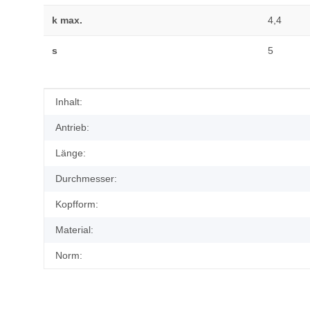
k max.
4,4
s
5
Produkteigenschaft
Wert
Inhalt:
Antrieb:
Länge:
Durchmesser:
Kopfform:
Material:
Norm: