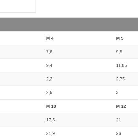
M 4
M 5
7,6
9,5
9,4
11,85
2,2
2,75
2,5
3
M 10
M 12
17,5
21
21,9
26