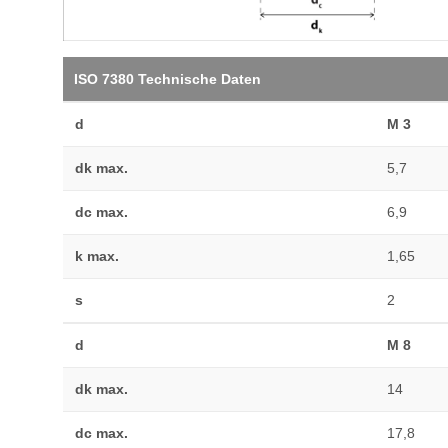
ISO 7380 Technische Daten
d
M 3
dk max.
5,7
dc max.
6,9
k max.
1,65
s
2
d
M 8
dk max.
14
dc max.
17,8