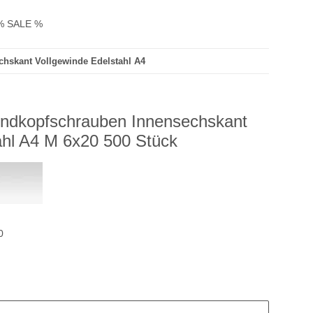
% SALE %
chskant Vollgewinde Edelstahl A4
undkopfschrauben Innensechskant
ahl A4 M 6x20 500 Stück
0