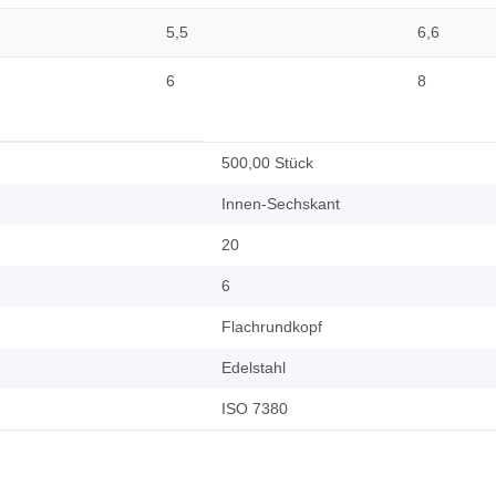
5,5
6,6
6
8
500,00 Stück
Innen-Sechskant
20
6
Flachrundkopf
Edelstahl
ISO 7380