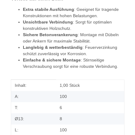
Extra stabile Ausführung
: Geeignet für tragende
Konstruktionen mit hohen Belastungen.
Unsichtbare Verbindung
: Sorgt für optimalen
konstruktiven Holzschutz.
Sichere Betonverankerung
: Montage mit Dübeln
oder Ankern für maximale Stabilität.
Langlebig & wetterbeständig
: Feuerverzinkung
schützt zuverlässig vor Korrosion.
Einfache & sichere Montage
: Stirnseitige
Verschraubung sorgt für eine robuste Verbindung.
Produkteigenschaft
Wert
Inhalt:
1,00 Stück
A:
100
T:
6
Ø13:
8
L:
100