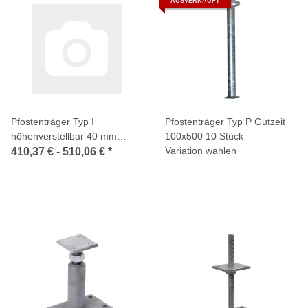
AUSVERKAUFT
Pfostenträger Typ I
Pfostenträger Typ P Gutzeit
höhenverstellbar 40 mm
100x500 10 Stück
Zapfen Gutzeit
Variation wählen
410,37 € -
510,06 €
*