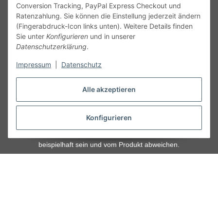
Conversion Tracking, PayPal Express Checkout und
Ratenzahlung. Sie können die Einstellung jederzeit ändern
(Fingerabdruck-Icon links unten). Weitere Details finden
Sie unter
Konfigurieren
und in unserer
Datenschutzerklärung
.
Service
Impressum
|
Datenschutz
Gesetzliche Informationen
Alle akzeptieren
Alle technischen Angaben ohne Gewähr. Irrtümer und fehlerhafte
Angaben vorbehalten. Wenn Sie Datenblätter oder spezielle
Konfigurieren
technische Eigenschaften benötigen, wenden Sie sich bitte an
unseren Kundenservice. Abbildungen der Artikel können
beispielhaft sein und vom Produkt abweichen.
Vertrag widerrufen
* Alle Preise inkl. gesetzlicher USt., zzgl.
Versand