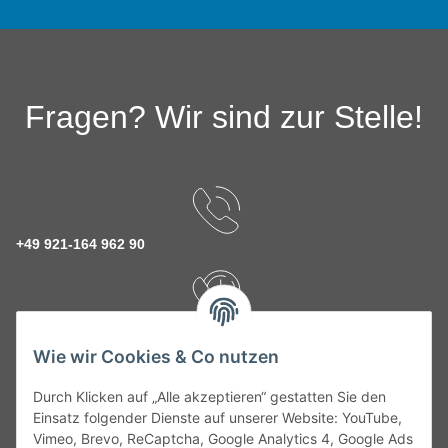
Fragen? Wir sind zur Stelle!
+49 921-164 962 90
Rückruf Service
Wie wir Cookies & Co nutzen
Durch Klicken auf „Alle akzeptieren“ gestatten Sie den
kontakt@theo-schrauben.de
Einsatz folgender Dienste auf unserer Website: YouTube,
Vimeo, Brevo, ReCaptcha, Google Analytics 4, Google Ads