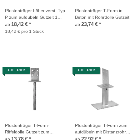
Pfostenträger höhenverst. Typ
Pfostenträger T-Form in
P zum aufdübeln Gutzeit 1
Beton mit Rohrdolle Gutzeit
Stück
18,42 €
*
23,74 €
*
ab
ab
18,42 € pro 1 Stück
AUF LAGER
AUF LAGER
Pfostenträger T-Form-
Pfostenträger T-Form zum
Riffeldolle Gutzeit zum
aufdübeln mit Distanzrohr
Einbetonieren
Gutzeit
13,78 €
*
22,92 €
*
ab
ab