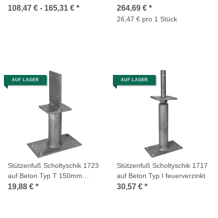
Zapfen 10 Stück
108,47 € -
165,31 €
*
264,69 €
*
26,47 € pro 1 Stück
AUF LAGER
AUF LAGER
Stützenfuß Scholtyschik 1723
Stützenfuß Scholtyschik 1717
auf Beton Typ T 150mm
auf Beton Typ I feuerverzinkt
feuerverzinkt
19,88 €
*
30,57 €
*