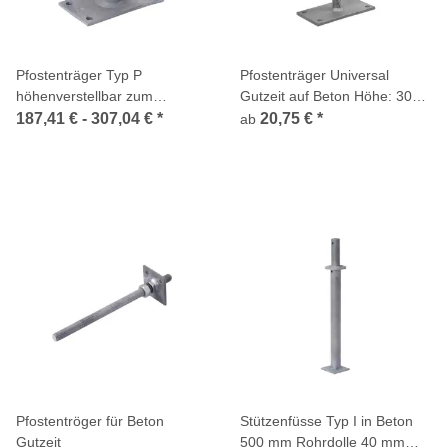
Pfostenträger Typ P
Pfostenträger Universal
höhenverstellbar zum
Gutzeit auf Beton Höhe: 300
aufdübeln Gutzeit
Zink Nickel
187,41 € -
307,04 €
*
20,75 €
*
ab
Pfostentröger für Beton
Stützenfüsse Typ I in Beton
Gutzeit
500 mm Rohrdolle 40 mm