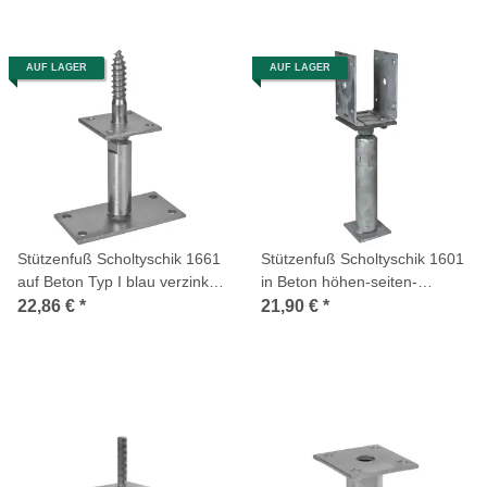
AUF LAGER
AUF LAGER
Stützenfuß Scholtyschik 1661
Stützenfuß Scholtyschik 1601
auf Beton Typ I blau verzinkt
in Beton höhen-seiten-
140mm höhenverstellbar
verstellbar feuerverzinkt
22,86 €
*
21,90 €
*
200mm