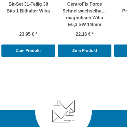
Bit-Set 31-Teilig 30
CentroFix Force
Bits 1 Bithalter Wiha
Schnellwechselhalter
Pr
magnetisch Wiha
E6,3 SW 1/4mm
23,95 €
*
22,16 €
*
Zum Produkt
Zum Produkt