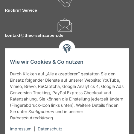
Rückruf Service
kontakt@theo-schrauben.de
Wie wir Cookies & Co nutzen
Durch Klicken auf „Alle akzeptieren“ gestatten Sie den
Service
Einsatz folgender Dienste auf unserer Website: YouTube,
Vimeo, Brevo, ReCaptcha, Google Analytics 4, Google Ads
Conversion Tracking, PayPal Express Checkout und
Gesetzliche Informationen
Ratenzahlung. Sie können die Einstellung jederzeit ändern
(Fingerabdruck-Icon links unten). Weitere Details finden
Alle technischen Angaben ohne Gewähr. Irrtümer und fehlerhafte
Sie unter
Konfigurieren
und in unserer
Angaben vorbehalten. Wenn Sie Datenblätter oder spezielle
Datenschutzerklärung
.
technische Eigenschaften benötigen, wenden Sie sich bitte an
Impressum
|
Datenschutz
unseren Kundenservice. Abbildungen der Artikel können