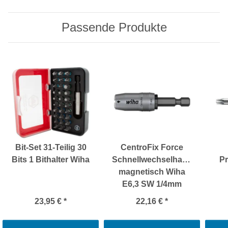
Passende Produkte
Bit-Set 31-Teilig 30
CentroFix Force
Bits 1 Bithalter Wiha
Schnellwechselhalter
Pr
magnetisch Wiha
E6,3 SW 1/4mm
23,95 €
*
22,16 €
*