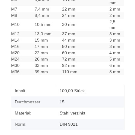
mm
M7
7,4 mm
22 mm
2 mm
M8
8,4 mm
24 mm
2 mm
2,5
M10
10,5 mm
30 mm
mm
M12
13,0 mm
37 mm
3 mm
M14
15 mm
44 mm
3 mm
M16
17 mm
50 mm
3 mm
M20
22 mm
60 mm
4 mm
M24
26 mm
72 mm
5 mm
M30
33 mm
92 mm
6 mm
M36
39 mm
110 mm
8 mm
Produkteigenschaft
Wert
Inhalt:
100,00 Stück
Durchmesser:
15
Material:
Stahl verzinkt
Norm:
DIN 9021