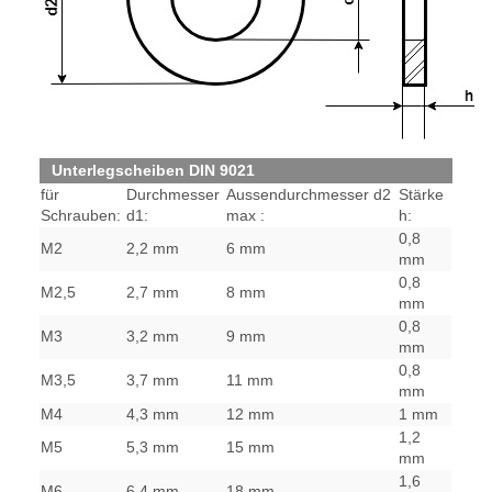
Unterlegscheiben DIN 9021
für
Durchmesser
Aussendurchmesser d2
Stärke
Schrauben:
d1:
max :
h:
0,8
M2
2,2 mm
6 mm
mm
0,8
M2,5
2,7 mm
8 mm
mm
0,8
M3
3,2 mm
9 mm
mm
0,8
M3,5
3,7 mm
11 mm
mm
M4
4,3 mm
12 mm
1 mm
1,2
M5
5,3 mm
15 mm
mm
1,6
M6
6,4 mm
18 mm