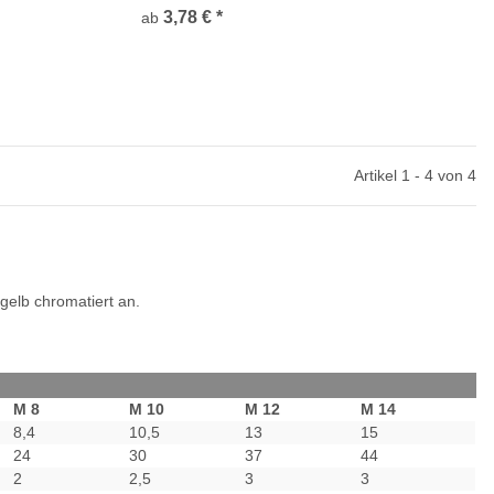
3,78 €
*
ab
Artikel 1 - 4 von 4
gelb chromatiert an.
M 8
M 10
M 12
M 14
8,4
10,5
13
15
24
30
37
44
2
2,5
3
3