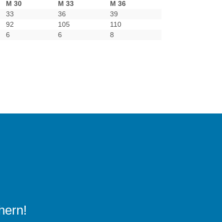
M 30
M 33
M 36
33
36
39
92
105
110
6
6
8
hern!