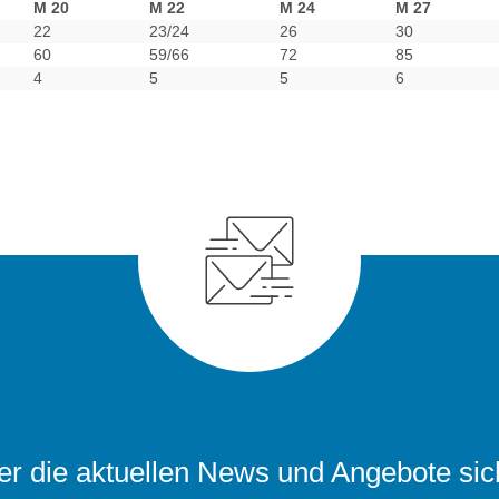
M 20
M 22
M 24
M 27
22
23/24
26
30
60
59/66
72
85
4
5
5
6
r die aktuellen News und Angebote sic