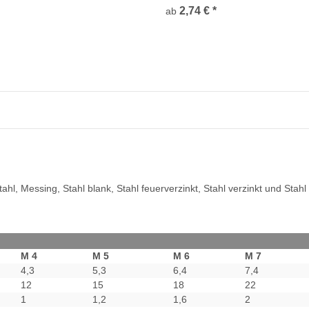
2,74 €
*
ab
l, Messing, Stahl blank, Stahl feuerverzinkt, Stahl verzinkt und Stahl 
M 4
M 5
M 6
M 7
4,3
5,3
6,4
7,4
12
15
18
22
1
1,2
1,6
2