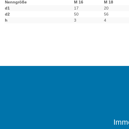
Nenngröße
M 16
M 18
d1
17
20
d2
50
56
h
3
4
Imme