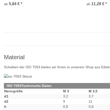
5,84 €
*
11,28 €
*
ab
ab
Material
Scheiben der ISO 7093 bieten wir Ihnen in unserem Shop aus Edelstah
ISO 7093Technische Daten
Nenngröße
M 3
M 3,5
d1
3,2
3,7
d2
9
11
h
0,8
0,8