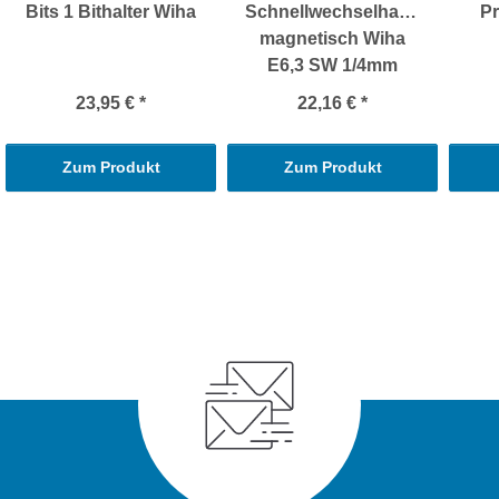
Bits 1 Bithalter Wiha
Schnellwechselhalter
Pr
magnetisch Wiha
E6,3 SW 1/4mm
23,95 €
*
22,16 €
*
Zum Produkt
Zum Produkt