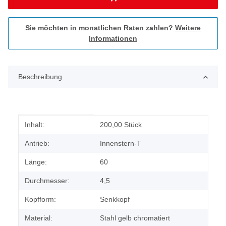
Sie möchten in monatlichen Raten zahlen?
Weitere
Informationen
Beschreibung
Produkteigenschaft
Wert
Inhalt:
200,00 Stück
Antrieb:
Innenstern-T
Länge:
60
Durchmesser:
4,5
Kopfform:
Senkkopf
Material:
Stahl gelb chromatiert