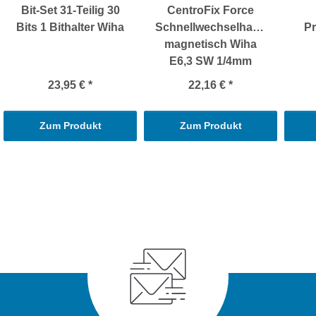
Bit-Set 31-Teilig 30
CentroFix Force
Bits 1 Bithalter Wiha
Schnellwechselhalter
Pr
magnetisch Wiha
E6,3 SW 1/4mm
23,95 €
*
22,16 €
*
Zum Produkt
Zum Produkt