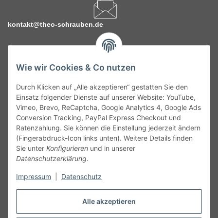
kontakt@theo-schrauben.de
Wie wir Cookies & Co nutzen
Durch Klicken auf „Alle akzeptieren“ gestatten Sie den
Service
Einsatz folgender Dienste auf unserer Website: YouTube,
Vimeo, Brevo, ReCaptcha, Google Analytics 4, Google Ads
Conversion Tracking, PayPal Express Checkout und
Gesetzliche Informationen
Ratenzahlung. Sie können die Einstellung jederzeit ändern
(Fingerabdruck-Icon links unten). Weitere Details finden
Alle technischen Angaben ohne Gewähr. Irrtümer und fehlerhafte
Sie unter
Konfigurieren
und in unserer
Angaben vorbehalten. Wenn Sie Datenblätter oder spezielle
Datenschutzerklärung
.
technische Eigenschaften benötigen, wenden Sie sich bitte an
Impressum
|
Datenschutz
unseren Kundenservice. Abbildungen der Artikel können
beispielhaft sein und vom Produkt abweichen.
Alle akzeptieren
Vertrag widerrufen