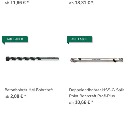
TiALN
DIN 338 TiALN
11,66 €
*
18,31 €
*
ab
ab
AUF LAGER
AUF LAGER
Betonbohrer HM Bohrcraft
Doppelendbohrer HSS-G Split
Point Bohrcraft Profi-Plus
2,08 €
*
ab
10,66 €
*
ab