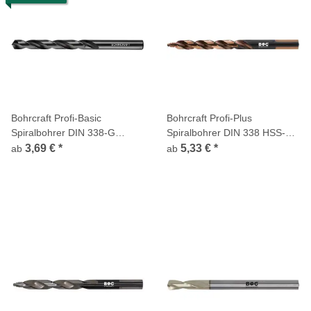
Bohrcraft Profi-Basic
Bohrcraft Profi-Plus
Spiralbohrer DIN 338-G
Spiralbohrer DIN 338 HSS-E
schwarz Typ N
Co5 kobalt, TURBO STEP
3,69 €
*
5,33 €
*
ab
ab
INOX