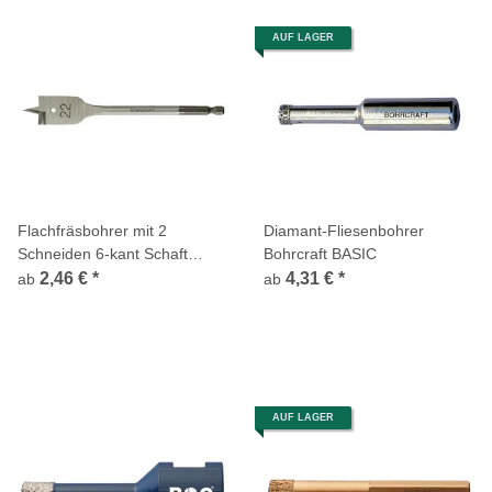
AUF LAGER
Flachfräsbohrer mit 2
Diamant-Fliesenbohrer
Schneiden 6-kant Schaft
Bohrcraft BASIC
Bohrcraft
2,46 €
*
4,31 €
*
ab
ab
AUF LAGER