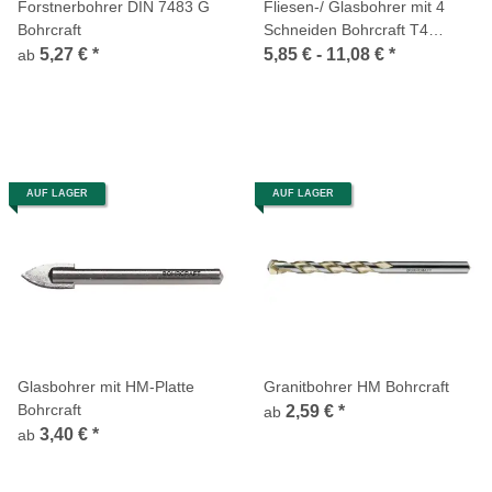
Forstnerbohrer DIN 7483 G
Fliesen-/ Glasbohrer mit 4
Bohrcraft
Schneiden Bohrcraft T4
Spezial
5,27 €
*
5,85 € -
11,08 €
*
ab
AUF LAGER
AUF LAGER
Glasbohrer mit HM-Platte
Granitbohrer HM Bohrcraft
Bohrcraft
2,59 €
*
ab
3,40 €
*
ab