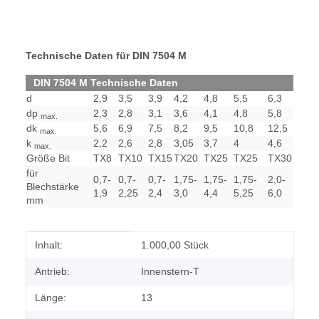
Technische Daten für DIN 7504 M
DIN 7504 M Technische Daten
d
2,9
3,5
3,9
4,2
4,8
5,5
6,3
dp
2,3
2,8
3,1
3,6
4,1
4,8
5,8
max.
dk
5,6
6,9
7,5
8,2
9,5
10,8
12,5
max.
k
2,2
2,6
2,8
3,05
3,7
4
4,6
max.
Größe Bit
TX8
TX10
TX15
TX20
TX25
TX25
TX30
für
0,7-
0,7-
0,7-
1,75-
1,75-
1,75-
2,0-
Blechstärke
1,9
2,25
2,4
3,0
4,4
5,25
6,0
mm
Produkteigenschaft
Wert
Inhalt:
1.000,00 Stück
Antrieb:
Innenstern-T
Länge:
13