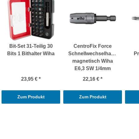
Bit-Set 31-Teilig 30
CentroFix Force
Bits 1 Bithalter Wiha
Schnellwechselhalter
Pr
magnetisch Wiha
E6,3 SW 1/4mm
23,95 €
*
22,16 €
*
Zum Produkt
Zum Produkt