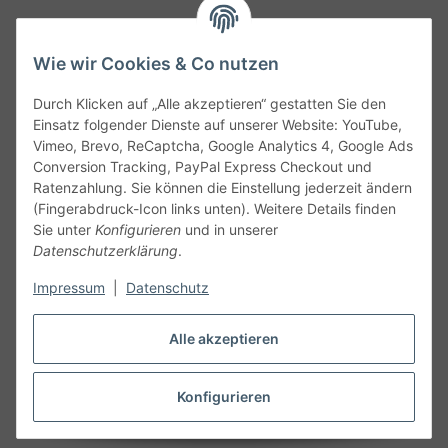
Wie wir Cookies & Co nutzen
Durch Klicken auf „Alle akzeptieren“ gestatten Sie den
Service
Einsatz folgender Dienste auf unserer Website: YouTube,
Vimeo, Brevo, ReCaptcha, Google Analytics 4, Google Ads
Conversion Tracking, PayPal Express Checkout und
Gesetzliche Informationen
Ratenzahlung. Sie können die Einstellung jederzeit ändern
(Fingerabdruck-Icon links unten). Weitere Details finden
Alle technischen Angaben ohne Gewähr. Irrtümer und fehlerhafte
Sie unter
Konfigurieren
und in unserer
Angaben vorbehalten. Wenn Sie Datenblätter oder spezielle
Datenschutzerklärung
.
technische Eigenschaften benötigen, wenden Sie sich bitte an
Impressum
|
Datenschutz
unseren Kundenservice. Abbildungen der Artikel können
beispielhaft sein und vom Produkt abweichen.
Alle akzeptieren
Vertrag widerrufen
Konfigurieren
* Alle Preise inkl. gesetzlicher USt., zzgl.
Versand