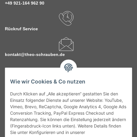
+49 921-164 962 90
Rückruf Service
kontakt@theo-schrauben.de
Wie wir Cookies & Co nutzen
Durch Klicken auf „Alle akzeptieren“ gestatten Sie den
Service
Einsatz folgender Dienste auf unserer Website: YouTube,
Vimeo, Brevo, ReCaptcha, Google Analytics 4, Google Ads
Conversion Tracking, PayPal Express Checkout und
Gesetzliche Informationen
Ratenzahlung. Sie können die Einstellung jederzeit ändern
(Fingerabdruck-Icon links unten). Weitere Details finden
Alle technischen Angaben ohne Gewähr. Irrtümer und fehlerhafte
Sie unter
Konfigurieren
und in unserer