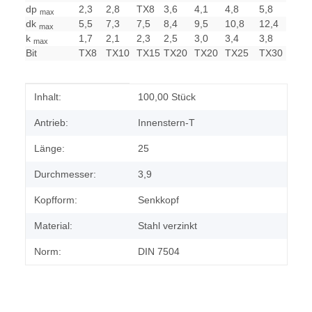
dp
2,3
2,8
TX8
3,6
4,1
4,8
5,8
max
dk
5,5
7,3
7,5
8,4
9,5
10,8
12,4
max
k
1,7
2,1
2,3
2,5
3,0
3,4
3,8
max
Bit
TX8
TX10
TX15
TX20
TX20
TX25
TX30
Produkteigenschaft
Wert
Inhalt:
100,00 Stück
Antrieb:
Innenstern-T
Länge:
25
Durchmesser:
3,9
Kopfform:
Senkkopf
Material:
Stahl verzinkt
Norm:
DIN 7504