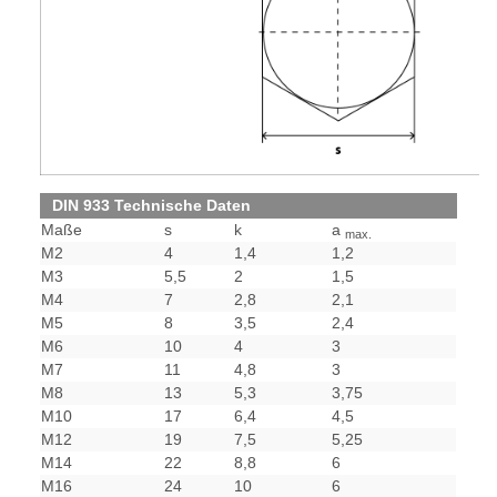
DIN 933 Technische Daten
Maße
s
k
a
max.
M2
4
1,4
1,2
M3
5,5
2
1,5
M4
7
2,8
2,1
M5
8
3,5
2,4
M6
10
4
3
M7
11
4,8
3
M8
13
5,3
3,75
M10
17
6,4
4,5
M12
19
7,5
5,25
M14
22
8,8
6
M16
24
10
6