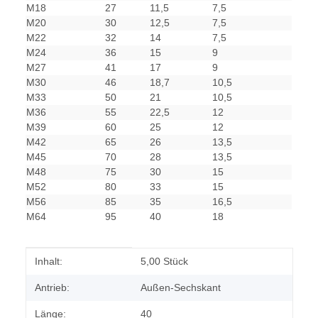
M18
27
11,5
7,5
M20
30
12,5
7,5
M22
32
14
7,5
M24
36
15
9
M27
41
17
9
M30
46
18,7
10,5
M33
50
21
10,5
M36
55
22,5
12
M39
60
25
12
M42
65
26
13,5
M45
70
28
13,5
M48
75
30
15
M52
80
33
15
M56
85
35
16,5
M64
95
40
18
Produkteigenschaft
Wert
Inhalt:
5,00 Stück
Antrieb:
Außen-Sechskant
Länge:
40