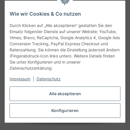
Wie wir Cookies & Co nutzen
Durch Klicken auf „Alle akzeptieren“ gestatten Sie den
Service
Einsatz folgender Dienste auf unserer Website: YouTube,
Vimeo, Brevo, ReCaptcha, Google Analytics 4, Google Ads
Conversion Tracking, PayPal Express Checkout und
Gesetzliche Informationen
Ratenzahlung. Sie können die Einstellung jederzeit ändern
(Fingerabdruck-Icon links unten). Weitere Details finden
Alle technischen Angaben ohne Gewähr. Irrtümer und fehlerhafte
Sie unter
Konfigurieren
und in unserer
Angaben vorbehalten. Wenn Sie Datenblätter oder spezielle
Datenschutzerklärung
.
technische Eigenschaften benötigen, wenden Sie sich bitte an
Impressum
|
Datenschutz
unseren Kundenservice. Abbildungen der Artikel können
beispielhaft sein und vom Produkt abweichen.
Alle akzeptieren
Vertrag widerrufen
Konfigurieren
* Alle Preise inkl. gesetzlicher USt., zzgl.
Versand