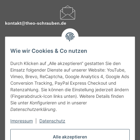
kontakt@theo-schrauben.de
Wie wir Cookies & Co nutzen
Durch Klicken auf „Alle akzeptieren“ gestatten Sie den
Service
Einsatz folgender Dienste auf unserer Website: YouTube,
Vimeo, Brevo, ReCaptcha, Google Analytics 4, Google Ads
Conversion Tracking, PayPal Express Checkout und
Gesetzliche Informationen
Ratenzahlung. Sie können die Einstellung jederzeit ändern
(Fingerabdruck-Icon links unten). Weitere Details finden
Alle technischen Angaben ohne Gewähr. Irrtümer und fehlerhafte
Sie unter
Konfigurieren
und in unserer
Angaben vorbehalten. Wenn Sie Datenblätter oder spezielle
Datenschutzerklärung
.
technische Eigenschaften benötigen, wenden Sie sich bitte an
Impressum
|
Datenschutz
unseren Kundenservice. Abbildungen der Artikel können
beispielhaft sein und vom Produkt abweichen.
Alle akzeptieren