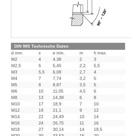
DIN 985 Technische Daten
d mm.
s
e min.
m
h max.
M2
4
4,38
2
3
M2,5
5
5,45
2,2
5,5
M3
5,5
6,08
2,7
4
M4
7
7,74
3,2
5
M5
8
8,87
3,5
5
M6
10
11,05
4,5
6
M8
13
14,38
6
8
M10
17
18,9
7
10
M12
19
21,1
9
12
M14
22
24,49
10
14
M16
24
26,75
11
16
M18
27
30,14
14
18,5
M20
30
33,53
15
20